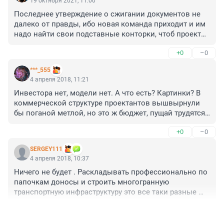
19 октября 2021, 11:00
Последнее утверждение о сжигании документов не 
далеко от правды, ибо новая команда приходит и им 
надо найти свои подставные конторки, чтоб проекты 
были запилены под нужные конкурсы с 
+0
–0
правильными требованиями. А взять и просто 
построить для людей без откатов, жаба не позволяет! 
***_555
В этом и проблема в развитии всего города.
4 апреля 2018, 11:21
Инвестора нет, модели нет. А что есть? Картинки? В 
коммерческой структуре проектантов вышвырнули 
бы поганой метлой, но это ж бюджет, пущай трудятся 
дальше.
+0
–0
SERGEY111
4 апреля 2018, 10:37
Ничего не будет . Раскладывать профессионально по 
папочкам доносы и строить многогранную 
транспортную инфраструктуру это все таки разные 
вещи .
+0
–0