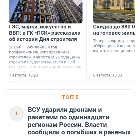
ГЭС, марки, искусство и
Скидка до 880 00
ВВП: в ГК «ПСК» рассказали
на готовое жильё
об истории Дня строителя
Теперь квартиру в сда
«Образцовый квартал 1
2026-й — юбилейный год
купить со специальной 
профессионального праздника
строителей. 9 августа 2026 года День
строителя будет отмечаться в 70-й
раз. В ГК «ПСК» напомнили о том, как
появился праздник и как
7 августа, 16:20
6 августа, 18:00
поменялась роль строительства.
ТОП 5
ВСУ ударили дронами и
1
ракетами по одиннадцати
регионам России. Власти
сообщили о погибших и раненых