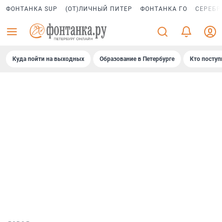
ФОНТАНКА SUP
(ОТ)ЛИЧНЫЙ ПИТЕР
ФОНТАНКА ГО
СЕРЕБР
Куда пойти на выходных
Образование в Петербурге
Кто поступ