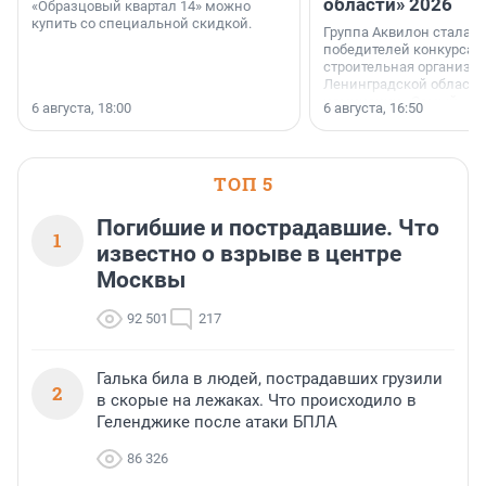
области» 2026
«Образцовый квартал 14» можно
купить со специальной скидкой.
Группа Аквилон стала 
победителей конкурса 
строительная организа
Ленинградской области 
номинации «Самый
6 августа, 18:00
6 августа, 16:50
клиентоориентированн
застройщик Ленинград
области».
ТОП 5
Погибшие и пострадавшие. Что
1
известно о взрыве в центре
Москвы
92 501
217
Галька била в людей, пострадавших грузили
2
в скорые на лежаках. Что происходило в
Геленджике после атаки БПЛА
86 326