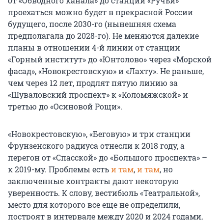
от «Обводного канала» до станции «Ручьи»
проехаться можно будет в прекрасной России
будущего, после 2030-го (нынешняя схема
предполагала до 2028-го). Не меняются далекие
планы в отношении 4-й линии от станции
«Горный институт» до «Юнтолово» через «Морской
фасад», «Новокрестовскую» и «Лахту». Не раньше,
чем через 12 лет, продлят пятую линию за
«Шуваловский проспект» к «Коломяжской» и
третью до «Осиновой Рощи».
«Новокрестовскую», «Беговую» и три станции
Фрунзенского радиуса отнесли к 2018 году, а
перегон от «Спасской» до «Большого проспекта» –
к 2019-му. Проблемы есть
и там
,
и там
, но
заключенные контракты дают некоторую
уверенность. К слову, вестибюль «Театральной»,
место для которого все еще не определили,
построят в интервале между 2020 и 2024 годами,