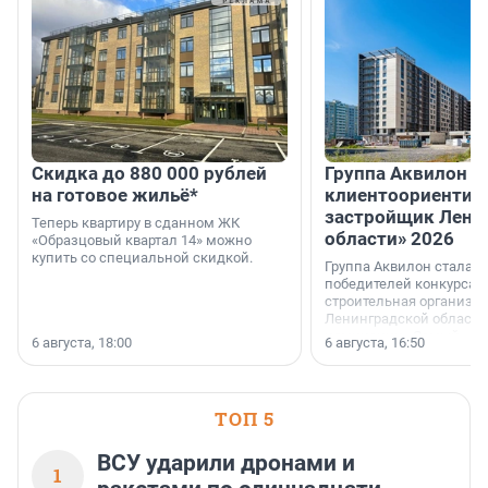
Скидка до 880 000 рублей
Группа Аквилон 
на готовое жильё*
клиентоориентир
застройщик Лени
Теперь квартиру в сданном ЖК
области» 2026
«Образцовый квартал 14» можно
купить со специальной скидкой.
Группа Аквилон стала 
победителей конкурса 
строительная организа
Ленинградской области 
номинации «Самый
6 августа, 18:00
6 августа, 16:50
клиентоориентированн
застройщик Ленинград
области».
ТОП 5
ВСУ ударили дронами и
1