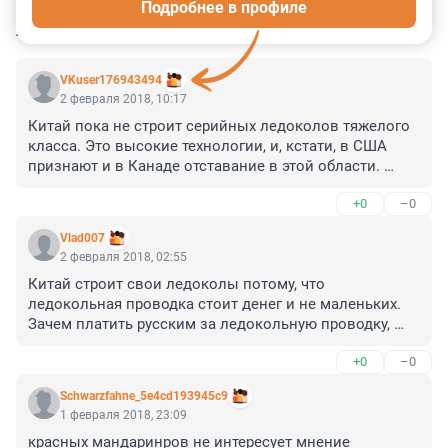
Подробнее в профиле
КОММЕНТАРИИ
10
VKuser176943494
2 февраля 2018, 10:17
Китай пока не строит серийных ледоколов тяжелого 
класса. Это высокие технологии, и, кстати, в США 
признают и в Канаде отставание в этой области. 
Большой опыт у Финляндии и России, причем обе 
+0
–0
страны уже имеют опыт совместного производства 
атомных ледоколов (типа Таймыр). Сталь была 
Vlad007
советская, проект тоже. Советская энергетическая 
2 февраля 2018, 02:55
установка, а вот изготовление корпуса - финское, 
Китай строит свои ледоколы потому, что 
Вяртсиля. 

ледокольная проводка стоит денег и не маленьких. 
Поэтому китайцы хотят именно финнам заказать 
Зачем платить русским за ледокольную проводку, 
изготовление ледоколов - но речь не идет о большой 
если можно построить ледоколы и эксплуатировать 
серии. 

+0
–0
их на СМП. Но надо понимать, что эксплуатация 
Китайцы не торопятся, они спокойно смотрят за 
ледоколов и транспортных судов без инфраструктуры 
период собственной жизни и жизни своего 
Schwarzfahne_5e4cd193945c9
(портов, аэродромов, путей сообщения) не очень 
поколения. Это все заделы на будущее.
1 февраля 2018, 23:09
эффективна. Кстати вопрос в том какие ледоколы 
красных мандаринров не интересует мнение 
строит Китай - атомные или другие, это важно, т.к. в 