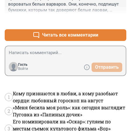
вороватых белых варваров. Они, конечно, подпишут 
том числе и от этого зависит эффективность 
бумажки, которым так доверяют белые лаоваи, 
эксплуатации.
заплаятт лично в карман местным мурзам. Но 
+0
–0
обчистят РФ - с благоволения царьбатюшки до нитки 
(210 друзей это не коснётся, разумеется, для них - то с 
лохов сдерут последние пенсии) . Стратегические 
Читать все комментарии
партнёры,чо
Гость
Отправить
Войти
Кому признаются в любви, а кому разобьют
1
сердце: любовный гороскоп на август
«Меня бесила моя роль»: как сегодня выглядит
2
Пуговка из «Папиных дочек»
Его номинировали на «Оскар»: гуляем по
3
местам съемок культового фильма «Вор»