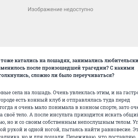
 тоже катались на лошадях, занимались любительск
зменилось после произошедшей трагедии? С какими
олкнулись, сложно ли было переучиваться?
ервые села на лошадь. Очень увлеклась этим, и на гаст
 городе есть конный клуб и отправлялась туда перед
тогда я очень мало понимала в конном спорте, зато оч
 своё тело. А после инсульта приходится искать общи
ью, но и со своим собственным непослушным телом. У
ой рукой и одной ногой, пытаясь найти равновесие. Э
садника, но и для лошади. Переживаю, что доставляю