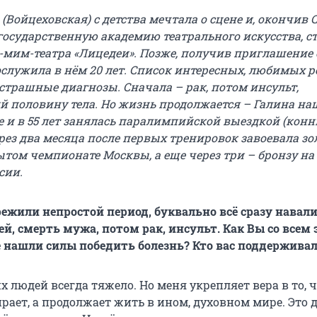
(Войцеховская) с детства мечтала о сцене и, окончив 
государственную академию театрального искусства, с
-мим-театра «Лицедеи». Позже, получив приглашение 
ослужила в нём 20 лет. Список интересных, любимых р
страшные диагнозы. Сначала – рак, потом инсульт,
 половину тела. Но жизнь продолжается – Галина на
е и в 55 лет занялась паралимпийской выездкой (кон
ерез два месяца после первых тренировок завоевала з
ытом чемпионате Москвы, а еще через три – бронзу на
сии.
режили непростой период, буквально всё сразу навали
ей, смерть мужа, потом рак, инсульт. Как Вы со всем
е нашли силы победить болезнь? Кто вас поддерживал
х людей всегда тяжело. Но меня укрепляет вера в то, 
рает, а продолжает жить в ином, духовном мире. Это 