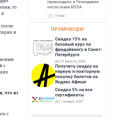
одит
происходило в Геленджике
езни, то
после атаки БПЛА
 в
75 844
 после
ПРОМОКОДЫ
парик и
Скидка 15% на
базовый курс по
фридайвингу в Санкт-
Петербурге
своими
До 31 августа, 2026
й с
Получить скидку на
первую и повторную
ющих
покупку билетов на
Яндекс Афише
Скидка 5% на все
, что из
сертификаты
До 1 января, 2027
сь с