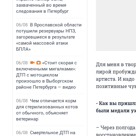
захваченный во время
следования в Петербург
06/08
В Ярославской области
потушили резервуары НПЗ,
загоревшиеся в результате
«самой массовой атаки
БПЛА»
06/08
«Стоит скорая с
Для меня в твор
включенными мигалками»:
лирой пробуждал
ДТП с мотоциклом
артиста. И надо
произошло в Выборгском
позитивные чув
районе Петербурга — видео
06/08
Чем отличается корм
- Как вы приш
для стерилизованных котов
были медали уж
от обычного, объясняет
ветеринар
– Через полгод
06/08
Смертельное ДТП на
восстановление 