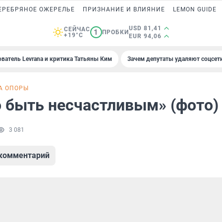
ЕРЕБРЯНОЕ ОЖЕРЕЛЬЕ
ПРИЗНАНИЕ И ВЛИЯНИЕ
LEMON GUIDE
USD 81,41
СЕЙЧАС
1
ПРОБКИ
+19°C
EUR 94,06
ователь Levrana и критика Татьяны Ким
Зачем депутаты удаляют соцсет
А ОПОРЫ
 быть несчастливым» (фото)
3 081
 комментарий