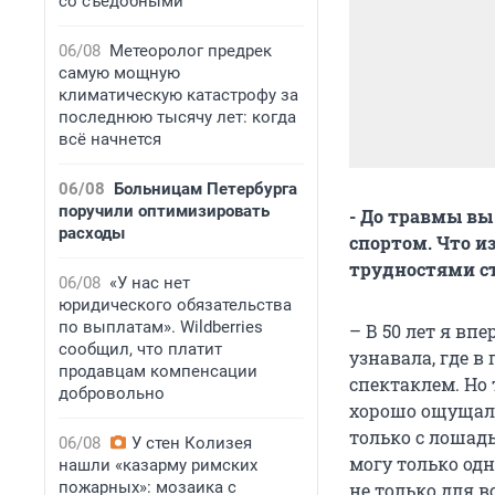
со съедобными
06/08
Метеоролог предрек
самую мощную
климатическую катастрофу за
последнюю тысячу лет: когда
всё начнется
06/08
Больницам Петербурга
поручили оптимизировать
- До травмы вы
расходы
спортом. Что и
трудностями ст
06/08
«У нас нет
юридического обязательства
по выплатам». Wildberries
– В 50 лет я вп
сообщил, что платит
узнавала, где в
продавцам компенсации
спектаклем. Но 
добровольно
хорошо ощущала
только с лошад
06/08
У стен Колизея
могу только одн
нашли «казарму римских
пожарных»: мозаика с
не только для в