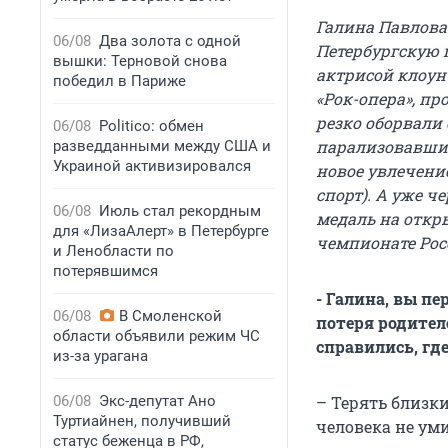
Галина Павлова 
06/08
Два золота с одной
Петербургскую 
вышки: Терновой снова
актрисой клоун
победил в Париже
«Рок-опера», пр
резко оборвали 
06/08
Politico: обмен
парализовавший
разведданными между США и
Украиной активизировался
новое увлечени
спорт). А уже ч
06/08
Июль стал рекордным
медаль на откр
для «ЛизаАлерт» в Петербурге
чемпионате Рос
и Ленобласти по
потерявшимся
- Галина, вы пе
06/08
В Смоленской
потеря родител
области объявили режим ЧС
справились, гд
из-за урагана
06/08
Экс-депутат Ано
– Терять близки
Туртиайнен, получивший
человека не уми
статус беженца в РФ,