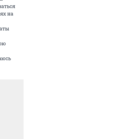
ваться
иях на
таты
вою
аюсь