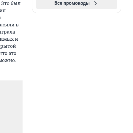
 Это был
Все промокоды
пил
а
ласили в
сыграла
бимых и
крытой
что это
зможно.