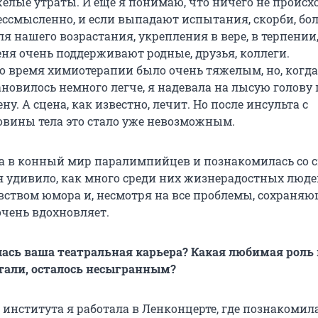
ёлые утраты. И ещё я понимаю, что ничего не происх
ессмысленно, и если выпадают испытания, скорби, бол
ля нашего возрастания, укрепления в вере, в терпении,
еня очень поддерживают родные, друзья, коллеги.
о время химиотерапии было очень тяжелым, но, когда
новилось немного легче, я надевала на лысую голову 
ну. А сцена, как известно, лечит. Но после инсульта с
вины тела это стало уже невозможным.
ла в конный мир паралимпийцев и познакомилась со 
я удивило, как много среди них жизнерадостных люде
ством юмора и, несмотря на все проблемы, сохраня
очень вдохновляет.
лась ваша театральная карьера? Какая любимая роль и
чтали, осталось несыгранным?
института я работала в Ленконцерте, где познакомила