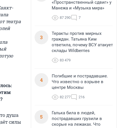
«Пространственный сдвиг» у
Санкт-
Манежа и «Музыка мира»
тала
87 290
7
от театра
олей
Теракты против мирных
3
граждан. Татьяна Ким
шла
ответила, почему ВСУ атакует
ный
склады Wildberries
олотую
83 479
Погибшие и пострадавшие.
4
Что известно о взрыве в
лось:
центре Москвы
 этим
82 277
216
?
Галька била в людей,
что душа
5
пострадавших грузили в
даёт силы
скорые на лежаках. Что