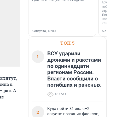
купить со специальной скидкой.
Группа А
победите
строител
Ленингра
номинац
клиенто
застройщ
6 августа, 18:00
6 августа,
области»
ТОП 5
ВСУ ударили
1
дронами и ракетами
по одиннадцати
регионам России.
нститут,
Власти сообщили о
жила в
погибших и раненых
 рак. А
107 511
не
Куда пойти 31 июля–2
2
августа: праздник флоксов,