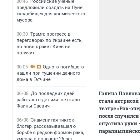
00:46
Российские ученые
предложили создать на Луне
«кладбище» для космического
мусора
00:30
Трамп: прогресс в
переговорах по Украине есть,
но новых ракет Киев не
получит
00:05
Одного погибшего
нашли при тушении дачного
дома в Гатчине
Галина Павлова
06/08
До последних дней
работала с детьми: не стало
стала актрисой
Фаины Саевич
театре «Рок-оп
после случился
06/08
Знаменитая тикток-
опустила руки –
блогер, рассказывавшая о
паралимпийско
борьбе с редкой формой рака,
умерла в возрасте 26 лет