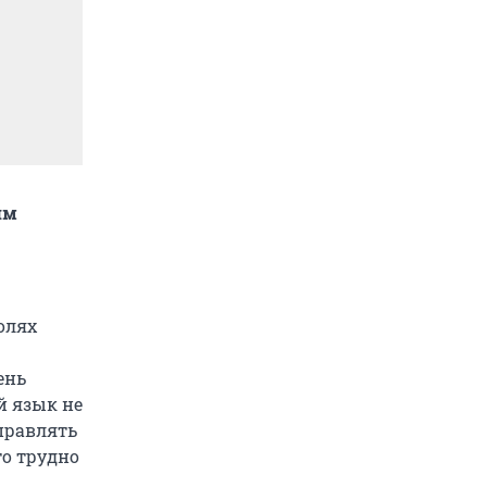
им
ролях
ень
й язык не
правлять
то трудно