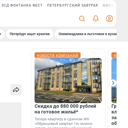
ЗСД ФОНТАНКА ФЕСТ
ПЕТЕРБУРГСКИЙ ЗАВТРАК
АФИША PLUS
и
Петербург ищет креатив
Олимпиадники и льготники в вузах СПб
НОВОСТИ КОМПАНИЙ
НОВОС
Скидка до 880 000 рублей
Группа
на готовое жильё*
клиен
застро
Теперь квартиру в сданном ЖК
област
«Образцовый квартал 14» можно