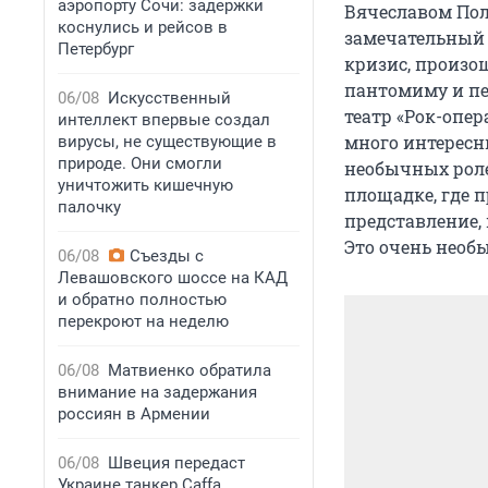
аэропорту Сочи: задержки
Вячеславом Пол
коснулись и рейсов в
замечательный 
Петербург
кризис, произо
пантомиму и пе
06/08
Искусственный
театр «Рок-опер
интеллект впервые создал
много интересн
вирусы, не существующие в
природе. Они смогли
необычных роле
уничтожить кишечную
площадке, где 
палочку
представление,
Это очень необы
06/08
Съезды с
Левашовского шоссе на КАД
и обратно полностью
перекроют на неделю
06/08
Матвиенко обратила
внимание на задержания
россиян в Армении
06/08
Швеция передаст
Украине танкер Caffa,