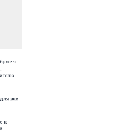
обрые я
,
рителю
для вас
ю и
ой