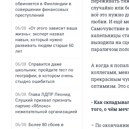
переживать тяж
обвиняется в Финляндии в
случайно или б
совершении финансовых
всё это нужно д
преступлений
любви. И ещё м
Самочувствие в
06/08
«От этого зависит ваша
жизнь»: эксперт назвал
капельницы ста
навык, который нужно
выходила на сце
развивать людям старше 60
параличом поло
лет
06/08
Справится даже
А когда я попа
школьник: пройдите тест по
коллегами, мен
географии, в котором очень
прекрасным чув
стыдно ошибиться
оптимизм. Это 
06/08
Глава ЛДПР Леонид
Слуцкий призвал признать
- Как складыва
партию «Яблоко»
того, о чём ме
нежелательной организацией
06/08
Более 80 сбоев в
– По окончании 