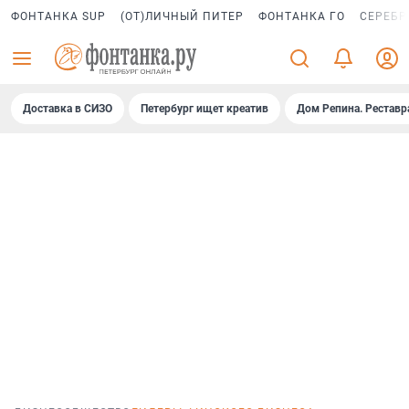
ФОНТАНКА SUP
(ОТ)ЛИЧНЫЙ ПИТЕР
ФОНТАНКА ГО
СЕРЕБР
Доставка в СИЗО
Петербург ищет креатив
Дом Репина. Реставр