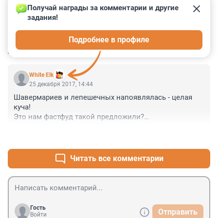
Получай награды за комментарии и другие 
задания!
0
0
0
0
0
Подробнее в профиле
КОММЕНТАРИИ
1
White Elk
25 декабря 2017, 14:44
Шавермариев и лепешечных напоявлялась - целая 
куча!

Это нам фастфуд такой предложили?

Некоторые уже исчезают (внезапно) - блудные 
+0
–0
ларьки?
Читать все комментарии
Гость
Отправить
Войти