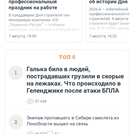
профессиональный
об истории Дня с
праздник на работе
2026-й — юбилейный го
профессионального пр
В преддверии Дня строителя топ-
строителей. 9 августа 2
менеджеры компании «СЗ
строителя будет отмечат
„Терминал-Ресурс“ — о планах
раз. В ГК «ПСК» напомни
компании, испытаниях и поводах для
появился праздник и к
осторожного оптимизма.
7 августа, 18:00
7 августа, 16:20
поменялась роль строит
ТОП 5
Галька била в людей,
1
пострадавших грузили в скорые
на лежаках. Что происходило в
Геленджике после атаки БПЛА
97 438
Экипаж пропавшего в Сибири самолета из
2
Ленобласти вышел на связь
65 523
61