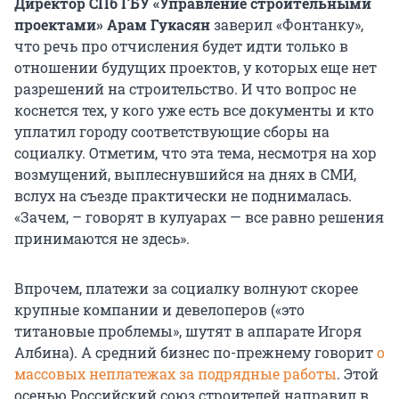
Директор СПб ГБУ «Управление строительными
проектами» Арам Гукасян
заверил «Фонтанку»,
что речь про отчисления будет идти только в
отношении будущих проектов, у которых еще нет
разрешений на строительство. И что вопрос не
коснется тех, у кого уже есть все документы и кто
уплатил городу соответствующие сборы на
социалку. Отметим, что эта тема, несмотря на хор
возмущений, выплеснувшийся на днях в СМИ,
вслух на съезде практически не поднималась.
«Зачем, – говорят в кулуарах — все равно решения
принимаются не здесь».
Впрочем, платежи за социалку волнуют скорее
крупные компании и девелоперов («это
титановые проблемы», шутят в аппарате Игоря
Албина). А средний бизнес по-прежнему говорит
о
массовых неплатежах за подрядные работы
. Этой
осенью Российский союз строителей направил в