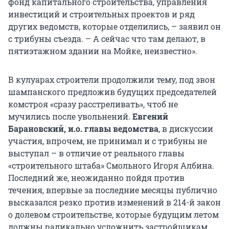
фонд капитального строительства, управления
инвестиций и строительных проектов и ряд
других ведомств, которые отделились, – заявил он
с трибуны съезда. – А сейчас что там делают, в
пятиэтажном здании на Мойке, неизвестно».
В кулуарах строители продолжили тему, под звон
шампанского предложив будущих председателей
комстроя «сразу расстреливать», чтоб не
мучились после увольнений.
Евгений
Барановский, и.о. главы ведомства
, в дискуссии
участия, впрочем, не принимал и с трибуны не
выступал – в отличие от реального главы
«строительного штаба» Смольного Игоря Албина.
Последний же, неожиданно пойдя против
течения, впервые за последние месяцы публично
высказался резко против изменений в 214-й закон
о долевом строительстве, которые будущим летом
должны радикально усложнить застройщикам