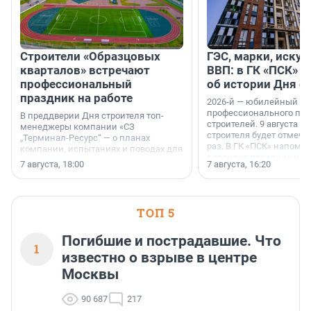
Строители «Образцовых
ГЭС, марки, искус
кварталов» встречают
ВВП: в ГК «ПСК» р
профессиональный
об истории Дня с
праздник на работе
2026-й — юбилейный го
профессионального пр
В преддверии Дня строителя топ-
строителей. 9 августа 2
менеджеры компании «СЗ
строителя будет отмечат
„Терминал-Ресурс“ — о планах
раз. В ГК «ПСК» напомни
компании, испытаниях и поводах для
появился праздник и к
осторожного оптимизма.
7 августа, 18:00
7 августа, 16:20
поменялась роль строит
ТОП 5
Погибшие и пострадавшие. Что
1
известно о взрыве в центре
Москвы
90 687
217