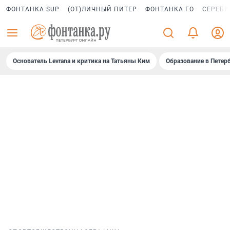
ФОНТАНКА SUP
(ОТ)ЛИЧНЫЙ ПИТЕР
ФОНТАНКА ГО
СЕРЕБР
Основатель Levrana и критика на Татьяны Ким
Образование в Петер