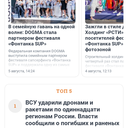
В семейную гавань на одной
Зажгли в стиле ди
волне: DOGMA стала
Холдинг «РСТИ» 
партнером фестиваля
посетителей фест
«Фонтанка SUP»
«Фонтанка SUP» я
фотозоной
Федеральная компания DOGMA
выступила семейным партнером
Строительный холдинг 
фестиваля сапсерфинга «Фонтанка
четвертый раз стал пар
SUP» и поддержала одну из самых
фестиваля «Фонтанка S
ярких и романтичных номинаций —
раз компания стремится
5 августа, 14:24
4 августа, 12:13
«SUP-свадьба».
привезти корпоративну
и подарить настоящий 
посетителям фестиваля
необычной фотозоне.
ТОП 5
ВСУ ударили дронами и
1
ракетами по одиннадцати
регионам России. Власти
сообщили о погибших и раненых