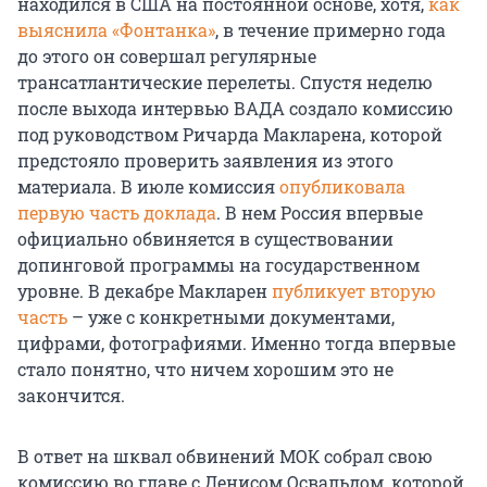
находился в США на постоянной основе, хотя,
как
выяснила «Фонтанка»
, в течение примерно года
до этого он совершал регулярные
трансатлантические перелеты. Спустя неделю
после выхода интервью ВАДА создало комиссию
под руководством Ричарда Макларена, которой
предстояло проверить заявления из этого
материала. В июле комиссия
опубликовала
первую часть доклада
. В нем Россия впервые
официально обвиняется в существовании
допинговой программы на государственном
уровне. В декабре Макларен
публикует вторую
часть
– уже с конкретными документами,
цифрами, фотографиями. Именно тогда впервые
стало понятно, что ничем хорошим это не
закончится.
В ответ на шквал обвинений МОК собрал свою
комиссию во главе с Денисом Освальдом, которой