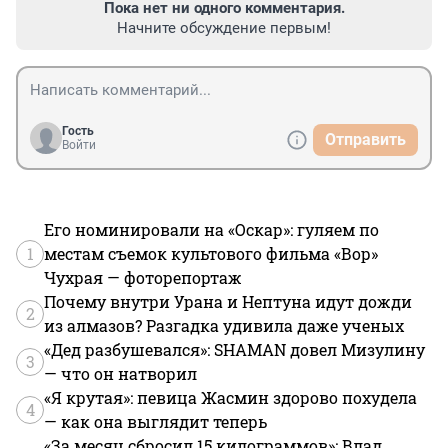
Пока нет ни одного комментария.
Начните обсуждение первым!
Гость
Отправить
Войти
Его номинировали на «Оскар»: гуляем по
1
местам съемок культового фильма «Вор»
Чухрая — фоторепортаж
Почему внутри Урана и Нептуна идут дожди
2
из алмазов? Разгадка удивила даже ученых
«Дед разбушевался»: SHAMAN довел Мизулину
3
— что он натворил
«Я крутая»: певица Жасмин здорово похудела
4
— как она выглядит теперь
«За месяц сбросил 15 килограммов»: Влад