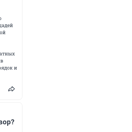
о
щадей
ной
натных
 в
рядок и
вор?