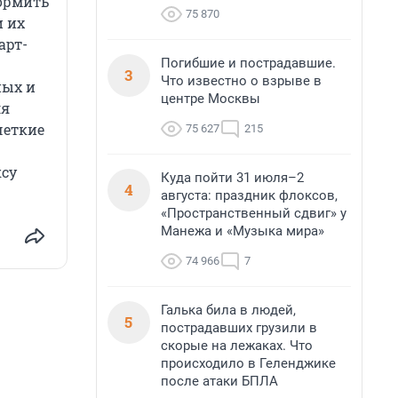
ормить
75 870
и их
арт-
Погибшие и пострадавшие.
3
Что известно о взрыве в
ных и
центре Москвы
ля
четкие
75 627
215
ксу
Куда пойти 31 июля–2
4
августа: праздник флоксов,
«Пространственный сдвиг» у
Манежа и «Музыка мира»
74 966
7
Галька била в людей,
5
пострадавших грузили в
скорые на лежаках. Что
происходило в Геленджике
после атаки БПЛА