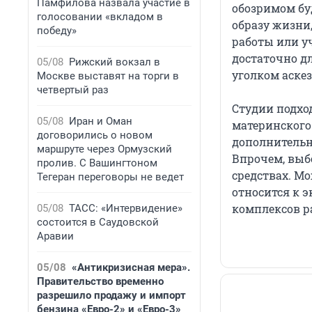
Памфилова назвала участие в
обозримом бу
голосовании «вкладом в
образу жизни
победу»
работы или у
достаточно д
05/08
Рижский вокзал в
уголком аске
Москве выставят на торги в
четвертый раз
Студии подхо
05/08
Иран и Оман
материнского
договорились о новом
дополнительно
маршруте через Ормузский
Впрочем, выбо
пролив. С Вашингтоном
средствах. М
Тегеран переговоры не ведет
относится к 
комплексов р
05/08
ТАСС: «Интервидение»
состоится в Саудовской
Аравии
05/08
«Антикризисная мера».
Правительство временно
разрешило продажу и импорт
бензина «Евро-2» и «Евро-3»