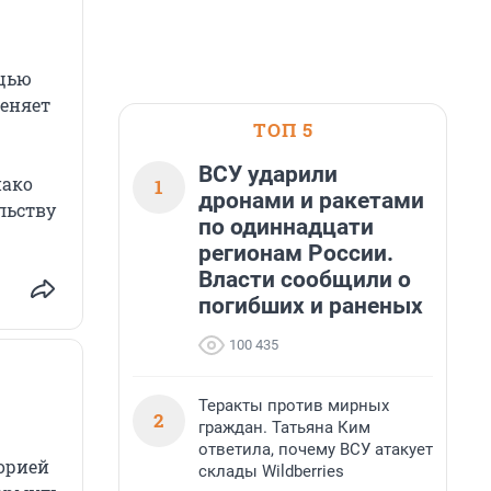
ощью
меняет
ТОП 5
ВСУ ударили
нако
1
дронами и ракетами
льству
по одиннадцати
регионам России.
Власти сообщили о
погибших и раненых
100 435
Теракты против мирных
2
граждан. Татьяна Ким
ответила, почему ВСУ атакует
орией
склады Wildberries