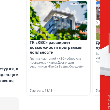
ГК «КВС» расширяет
Дом ил
возможности программы
лучше 
лояльности
Взвешива
варианто
Группа компаний «КВС» обновила
лишнего 
программу «Карта Друга» для
участников «Клуба Ваших Соседей».
тудия, в
ладельцам
твенно,
5 августа, 18:13
5 августа,