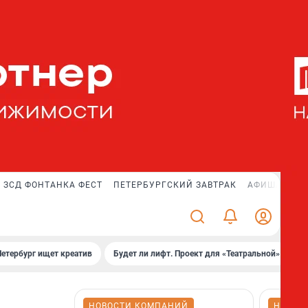
ЗСД ФОНТАНКА ФЕСТ
ПЕТЕРБУРГСКИЙ ЗАВТРАК
АФИША PLUS
Петербург ищет креатив
Будет ли лифт. Проект для «Театральной»
Б
НОВОСТИ КОМПАНИЙ
НОВОС