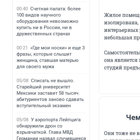
00:40
Счетная палата: более
Жилое помеще
100 видов научного
оборудования невозможно
изолирована,
купить ни в России, ни в
интерьерных р
дружественных странах
небольшая пр
00:21
«Где мои носки» и еще 3
Самостоятель
фразы, которые слышит
она является
женщина, ставшая матерью
для своего мужа
студий предъ
05/08
Списать не вышло.
Старейший университет
Мексики заставит 58 тысяч
абитуриентов заново сдавать
вступительный экзамен
Чем
05/08
У аэропорта Лейпцига
обнаружили дрон со
взрывчаткой. Глава МВД
Они тоже не 
Германии назвал случившееся