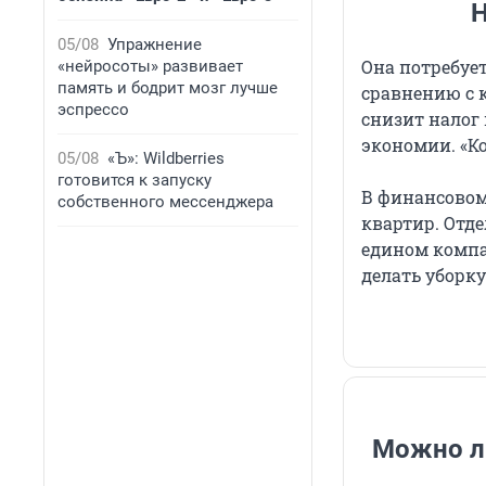
Н
05/08
Упражнение
Она потребует
«нейросоты» развивает
память и бодрит мозг лучше
сравнению с 
эспрессо
снизит налог
экономии. «К
05/08
«Ъ»: Wildberries
готовится к запуску
В финансовом
собственного мессенджера
квартир. Отде
едином компа
делать уборку
Можно ли