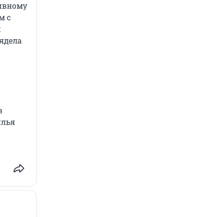
тивному
м с
и
лядела
в
илья