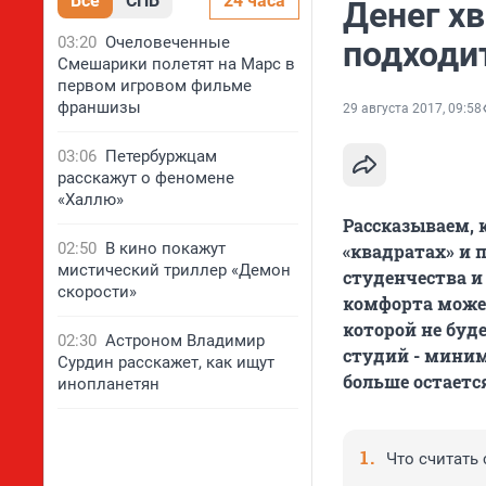
Все
СПБ
24 часа
Денег хв
03:20
Очеловеченные
подходит
Смешарики полетят на Марс в
первом игровом фильме
франшизы
29 августа 2017, 09:58
03:06
Петербуржцам
расскажут о феномене
«Халлю»
Рассказываем, 
02:50
В кино покажут
«квадратах» и 
мистический триллер «Демон
студенчества 
скорости»
комфорта может
которой не буд
02:30
Астроном Владимир
студий - миним
Сурдин расскажет, как ищут
больше остается
инопланетян
Что считать 