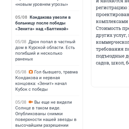
и являются н
«новым уровнем угрозы»
регистрацию 
проектирован
05/08
Кондакова увезли в
комплексами 
больницу после победы
Стоимость п
«Зенита» над «Балтикой»
других услуг,
коммерческог
05/08
Дрон попал в частный
дом в Курской области. Есть
требования по
погибший и несколько
подъездные д
раненых
садов, школ, 
05/08
Гол бывшего, травма
Кондакова и нервная
концовка: «Зенит» начал
Кубок с победы
05/08
Вы еще не видели
Солнце в таком виде.
Опубликованы снимки
поверхности нашей звезды в
высочайшем разрешении