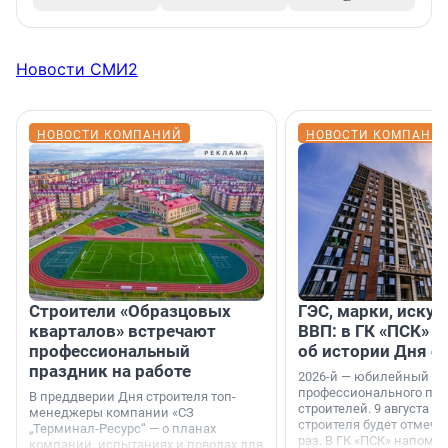
Новости СМИ2
НОВОСТИ КОМПАНИЙ
НОВОСТИ КОМПАНИ
Строители «Образцовых
ГЭС, марки, искус
кварталов» встречают
ВВП: в ГК «ПСК» р
профессиональный
об истории Дня с
праздник на работе
2026-й — юбилейный го
профессионального пр
В преддверии Дня строителя топ-
строителей. 9 августа 2
менеджеры компании «СЗ
строителя будет отмечат
„Терминал-Ресурс“ — о планах
раз. В ГК «ПСК» напомни
компании, испытаниях и поводах для