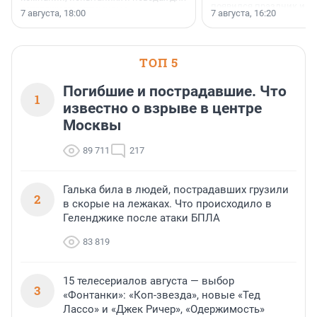
появился праздник и к
осторожного оптимизма.
7 августа, 18:00
7 августа, 16:20
поменялась роль строит
ТОП 5
Погибшие и пострадавшие. Что
1
известно о взрыве в центре
Москвы
89 711
217
Галька била в людей, пострадавших грузили
2
в скорые на лежаках. Что происходило в
Геленджике после атаки БПЛА
83 819
15 телесериалов августа — выбор
3
«Фонтанки»: «Коп-звезда», новые «Тед
Лассо» и «Джек Ричер», «Одержимость»