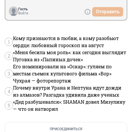
Гость
Отправить
Войти
Кому признаются в любви, а кому разобьют
1
сердце: любовный гороскоп на август
«Меня бесила моя роль»: как сегодня выглядит
2
Пуговка из «Папиных дочек»
Его номинировали на «Оскар»: гуляем по
3
местам съемок культового фильма «Вор»
Чухрая — фоторепортаж
Почему внутри Урана и Нептуна идут дожди
4
из алмазов? Разгадка удивила даже ученых
«Дед разбушевался»: SHAMAN довел Мизулину
5
— что он натворил
ПРИСОЕДИНИТЬСЯ