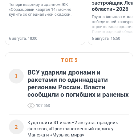
застройщик Лени
Теперь квартиру в сданном ЖК
области» 2026
«Образцовый квартал 14» можно
купить со специальной скидкой.
Группа Аквилон стала 
победителей конкурса 
строительная организа
Ленинградской области 
номинации «Самый
6 августа, 18:00
6 августа, 16:50
клиентоориентированн
застройщик Ленинград
области».
ТОП 5
ВСУ ударили дронами и
1
ракетами по одиннадцати
регионам России. Власти
сообщили о погибших и раненых
107 563
Куда пойти 31 июля–2 августа: праздник
2
флоксов, «Пространственный сдвиг» у
Манежа и «Музыка мира»