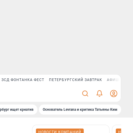
ЗСД ФОНТАНКА ФЕСТ
ПЕТЕРБУРГСКИЙ ЗАВТРАК
АФИША PLUS
рбург ищет креатив
Основатель Levrana и критика Татьяны Ким
Зач
НОВОСТИ КОМПАНИЙ
НОВОС