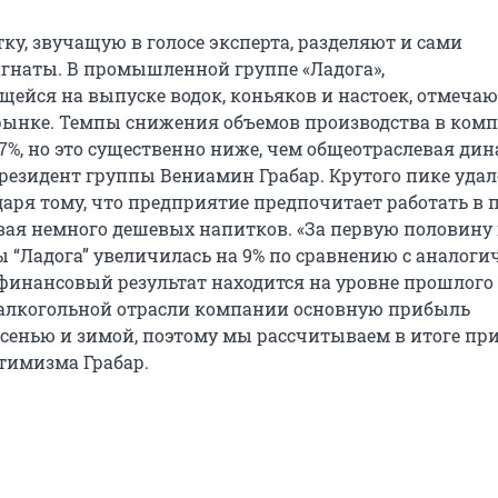
ку, звучащую в голосе эксперта, разделяют и сами
гнаты. В промышленной группе «Ладога»,
ейся на выпуске водок, коньяков и настоек, отмечаю
рынке. Темпы снижения объемов производства в ком
17%, но это существенно ниже, чем общеотраслевая ди
резидент группы Вениамин Грабар. Крутого пике удал
даря тому, что предприятие предпочитает работать в
ивая немного дешевых напитков. «За первую половину 
 “Ладога” увеличилась на 9% по сравнению с аналог
финансовый результат находится на уровне прошлого г
в алкогольной отрасли компании основную прибыль
сенью и зимой, поэтому мы рассчитываем в итоге при
тимизма Грабар.