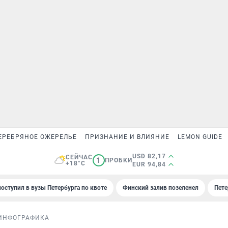
ЕРЕБРЯНОЕ ОЖЕРЕЛЬЕ
ПРИЗНАНИЕ И ВЛИЯНИЕ
LEMON GUIDE
USD 82,17
СЕЙЧАС
1
ПРОБКИ
+18°C
EUR 94,84
поступил в вузы Петербурга по квоте
Финский залив позеленел
Пете
ИНФОГРАФИКА