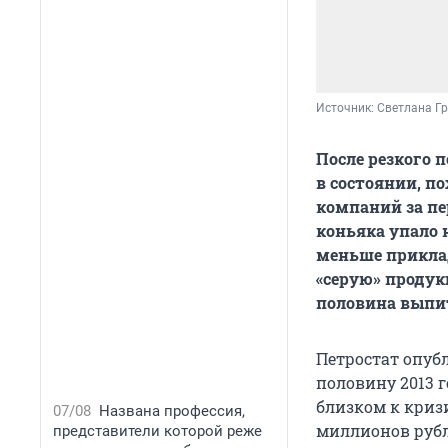
Источник: 
Светлана Г
После резкого 
в состоянии, п
компаний за пе
коньяка упало 
меньше приклад
«серую» продук
половина выпи
Петростат опуб
половину 2013 г
близком к криз
07/08
Названа профессия,
миллионов руб
представители которой реже