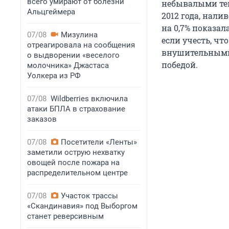
всего умирают от болезни
небывалыми тем
Альцгеймера
2012 года, нали
на 0,7% показал
07/08
Мизулина
если учесть, чт
отреагировала на сообщения
внушительными 
о выдворении «веселого
победой.
молочника» Джастаса
Уолкера из РФ
07/08
Wildberries включила
атаки БПЛА в страхование
заказов
07/08
Посетители «Ленты»
заметили острую нехватку
овощей после пожара на
распределительном центре
07/08
Участок трассы
«Скандинавия» под Выборгом
станет реверсивным