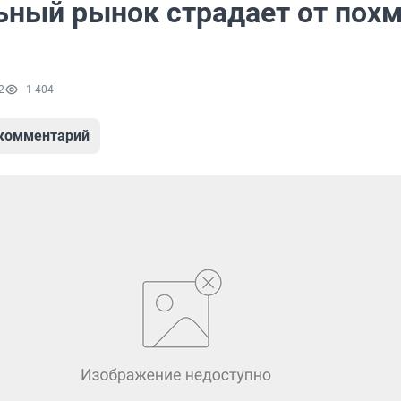
ьный рынок страдает от пох
2
1 404
 комментарий