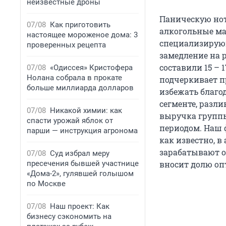
неизвестные дроны
Паническую нот
07/08
Как приготовить
алкогольные ма
настоящее мороженое дома: 3
специализирующ
проверенных рецепта
замедление на 
составили 15 – 
07/08
«Одиссея» Кристофера
Нолана собрала в прокате
подчеркивает п
больше миллиарда долларов
избежать благо
сегменте, разл
07/08
Никакой химии: как
выручка группы
спасти урожай яблок от
периодом. Наш 
парши — инструкция агронома
как известно, 
зарабатывают о
07/08
Суд избрал меру
вносит долю оп
пресечения бывшей участнице
«Дома-2», гулявшей голышом
по Москве
07/08
Наш проект: Как
бизнесу сэкономить на