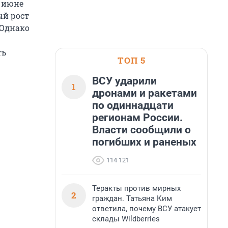
- июне
ый рост
 Однако
ть
ТОП 5
ВСУ ударили
1
дронами и ракетами
по одиннадцати
регионам России.
Власти сообщили о
погибших и раненых
114 121
Теракты против мирных
2
граждан. Татьяна Ким
ответила, почему ВСУ атакует
склады Wildberries