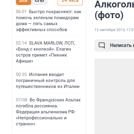
Все
СПБ
24 часа
Алкогол
06:01
Быстро покраснеют: как
(фото)
помочь зеленым помидорам
дома — пять самых
эффективных способов
12 сентября 2013, 17:0
02:14
SLAVA MARLOW, ЛСП,
Написать
«Бонд с кнопкой». Елагин
остров примет «Пикник
Афиши»
00:35
Испания вводит
пограничный контроль для
путешественников из Италии
07/08
Во Французских Альпах
погибла россиянка.
Федерация альпинизма РФ:
«Непрофессионально и
странно»