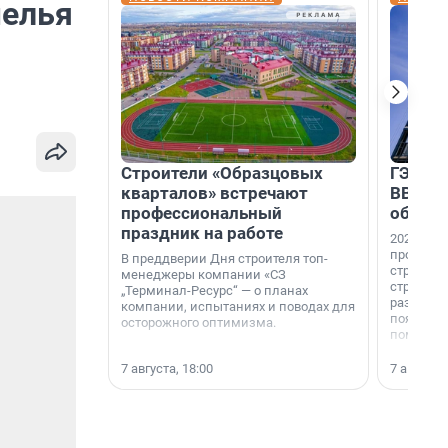
мелья
Строители «Образцовых
ГЭС, м
кварталов» встречают
ВВП: в
профессиональный
об ист
праздник на работе
2026-й —
професси
В преддверии Дня строителя топ-
строителе
менеджеры компании «СЗ
строителя
„Терминал-Ресурс“ — о планах
раз. В ГК
компании, испытаниях и поводах для
появился
осторожного оптимизма.
поменяла
7 августа, 18:00
7 августа,