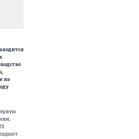
находится
х
зводство
ы,
и на
году
первую
нии,
25
падают