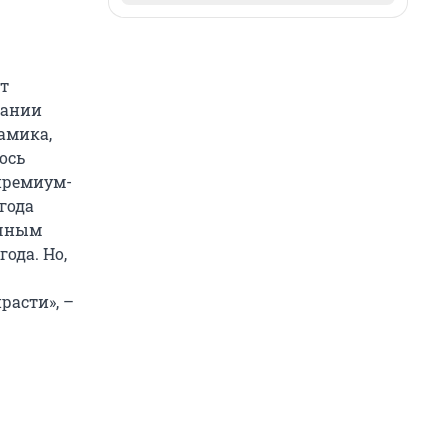
т
пании
намика,
ось
 премиум-
года
ичным
ода. Но,
расти», –