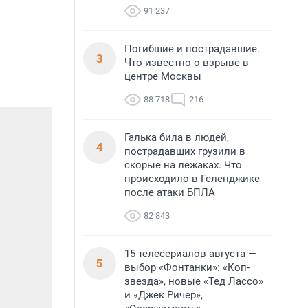
91 237
Погибшие и пострадавшие.
3
Что известно о взрыве в
центре Москвы
88 718
216
Галька била в людей,
4
пострадавших грузили в
скорые на лежаках. Что
происходило в Геленджике
после атаки БПЛА
82 843
15 телесериалов августа —
5
выбор «Фонтанки»: «Коп-
звезда», новые «Тед Лассо»
и «Джек Ричер»,