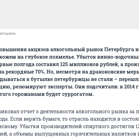
ригошина
повышения акцизов алкогольный рынок Петербурга 
охожем на глубокое похмелье. Убыток винно-водочны
рвые полгода составил 125 миллионов рублей, а прои
на рекордные 70%. Но, несмотря на драконовские мер
ываться к бутылке петербуржцы не стали – перешл
цию, резюмируют эксперты. Они подсчитали: в 2014 
того горожанами будет суррогатом.
ликовал отчет о деятельности алкогольного рынка за 
ода. Если верить бумаге, то отрасль находится в состоя
исному. Убытки производителей спиртного достигли 1
лей, а объемы выпущенных горячительных напитков 