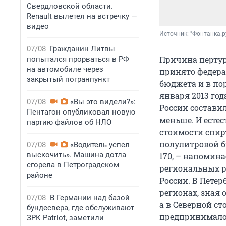
Свердловской области.
Renault вылетел на встречку —
видео
Источник: 
"Фонтанка.р
07/08
Гражданин Литвы
Причина пертур
попытался прорваться в РФ
на автомобиле через
принято федера
закрытый погранпункт
бюджета и в пор
января 2013 год
07/08
«Вы это видели?»:
России составил
Пентагон опубликовал новую
меньше. И есте
партию файлов об НЛО
стоимости спир
полулитровой б
07/08
«Водитель успел
выскочить». Машина дотла
170, – напомин
сгорела в Петроградском
региональных р
районе
России. В Петер
регионах, зная 
07/08
В Германии над базой
а в Северной с
бундесвера, где обслуживают
предпринимало
ЗРК Patriot, заметили