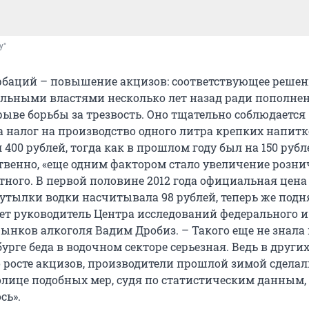
у"
баций – повышение акцизов: соответствующее решен
льными властями несколько лет назад ради пополне
ыве борьбы за трезвость. Оно тщательно соблюдается –
а налог на производство одного литра крепких напитк
 400 рублей, тогда как в прошлом году был на 150 рубл
ственно, «еще одним фактором стало увеличение розн
тного. В первой половине 2012 года официальная цена
утылки водки насчитывала 98 рублей, теперь же подн
ает руководитель Центра исследований федерального и
ынков алкоголя Вадим Дробиз. – Такого еще не знала
бурге беда в водочном секторе серьезная. Ведь в други
о росте акцизов, производители прошлой зимой сделал
толице подобных мер, судя по статистическим данным,
сь».