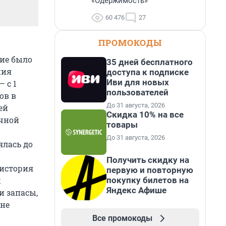
«Одержимость»
60 476
27
ПРОМОКОДЫ
ие было
35 дней бесплатного
ния
доступа к подписке
Иви для новых
 с 1
пользователей
ов в
До 31 августа, 2026
ей
Скидка 10% на все
ичной
товары
До 31 августа, 2026
ялась до
Получить скидку на
 история
первую и повторную
х
покупку билетов на
Яндекс Афише
и запасы,
 не
Все промокоды