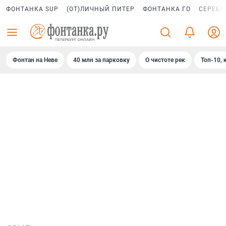
ФОНТАНКА SUP
(ОТ)ЛИЧНЫЙ ПИТЕР
ФОНТАНКА ГО
СЕРЕБР
Фонтан на Неве
40 млн за парковку
О чистоте рек
Топ-10, 