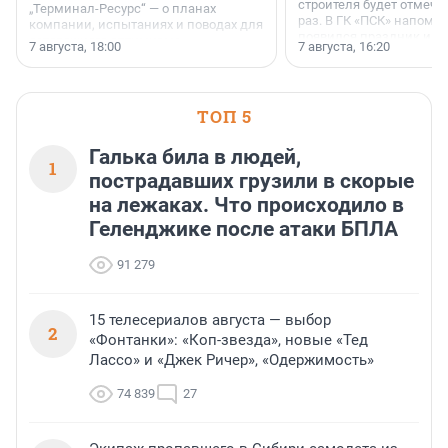
строителя будет отмечат
„Терминал-Ресурс“ — о планах
раз. В ГК «ПСК» напомни
компании, испытаниях и поводах для
появился праздник и к
осторожного оптимизма.
7 августа, 18:00
7 августа, 16:20
поменялась роль строит
ТОП 5
Галька била в людей,
1
пострадавших грузили в скорые
на лежаках. Что происходило в
Геленджике после атаки БПЛА
91 279
15 телесериалов августа — выбор
2
«Фонтанки»: «Коп-звезда», новые «Тед
Лассо» и «Джек Ричер», «Одержимость»
74 839
27