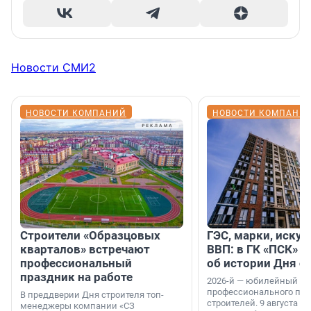
Новости СМИ2
НОВОСТИ КОМПАНИЙ
НОВОСТИ КОМПАНИ
Строители «Образцовых
ГЭС, марки, искус
кварталов» встречают
ВВП: в ГК «ПСК» р
профессиональный
об истории Дня с
праздник на работе
2026-й — юбилейный го
профессионального пр
В преддверии Дня строителя топ-
строителей. 9 августа 2
менеджеры компании «СЗ