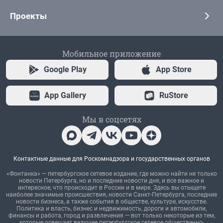
Проекты
Мобильное приложение
Google Play
App Store
App Gallery
RuStore
Мы в соцсетях
Контактные данные для Роскомнадзора и государственных органов
«Фонтанка» — петербургское сетевое издание, где можно найти не только
новости Петербурга, но и последние новости дня, и все важное и
интересное, что происходит в России и в мире. Здесь вы отыщете
наиболее значимые происшествия, новости Санкт-Петербурга, последние
новости бизнеса, а также события в обществе, культуре, искусстве.
Политика и власть, бизнес и недвижимость, дороги и автомобили,
финансы и работа, город и развлечения — вот только некоторые из тем,
которые освещает ведущее петербургское сетевое общественно-