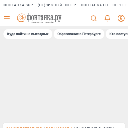
ФОНТАНКА SUP
(ОТ)ЛИЧНЫЙ ПИТЕР
ФОНТАНКА ГО
СЕРЕБР
Куда пойти на выходных
Образование в Петербурге
Кто поступ