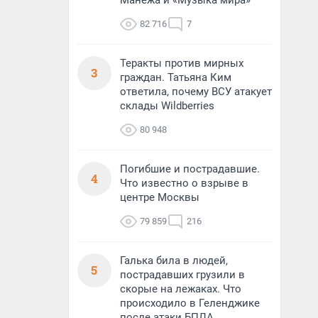
Манежа и «Музыка мира»
82 716
7
Теракты против мирных
3
граждан. Татьяна Ким
ответила, почему ВСУ атакует
склады Wildberries
80 948
Погибшие и пострадавшие.
4
Что известно о взрыве в
центре Москвы
79 859
216
Галька била в людей,
5
пострадавших грузили в
скорые на лежаках. Что
происходило в Геленджике
после атаки БПЛА