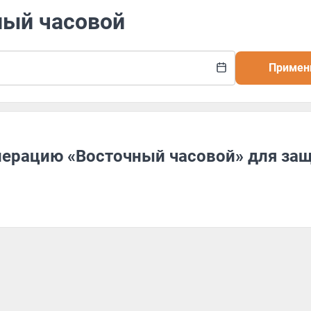
ный часовой
Примен
перацию «Восточный часовой» для за