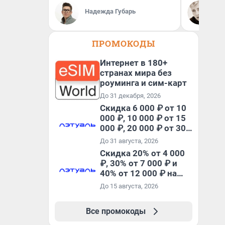
Вы
Надежда Губарь
За
ре
ПРОМОКОДЫ
Интернет в 180+
странах мира без
роуминга и сим-карт
До 31 декабря, 2026
Скидка 6 000 ₽ от 10
000 ₽, 10 000 ₽ от 15
000 ₽, 20 000 ₽ от 30
000 ₽ и 35 000 ₽ от 50
До 31 августа, 2026
000 ₽ на первый и все
Скидка 20% от 4 000
повторные заказы по
₽, 30% от 7 000 ₽ и
промокоду НАБЕРИ
40% от 12 000 ₽ на
первый и все
До 15 августа, 2026
повторные заказы по
промокоду ТРЕНД
Все промокоды