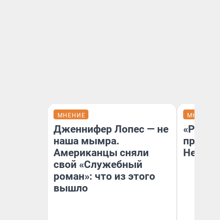
МНЕНИЕ
МНЕНИЕ
Дженнифер Лопес — не
«Решен
наша мымра.
принят
Американцы сняли
Неизве
свой «Служебный
роман»: что из этого
вышло