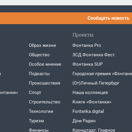
Сообщить новость
Проекты
Образ жизни
Фонтанка Pro
Общество
ЗСД Фонтанка Фест
Особое мнение
Фонтанка SUP
а
Подкасты
Городская премия «Фонтанк
Проиcшествия
(От)Личный Петербург
онтанки»
Спорт
Наша коллекция
Строительство
Книги «Фонтанки»
Технологии
Fontanka.digital
Туризм
Дом Радио
Финансы
Кронштадт: Главное