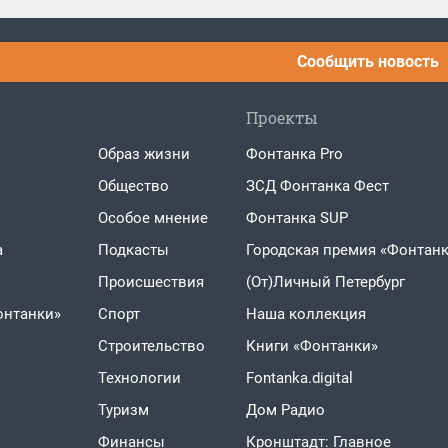
Сообщить новость
Проекты
Образ жизни
Фонтанка Pro
Общество
ЗСД Фонтанка Фест
Особое мнение
Фонтанка SUP
а
Подкасты
Городская премия «Фонтанк
Проиcшествия
(От)Личный Петербург
онтанки»
Спорт
Наша коллекция
Строительство
Книги «Фонтанки»
Технологии
Fontanka.digital
Туризм
Дом Радио
Финансы
Кронштадт: Главное