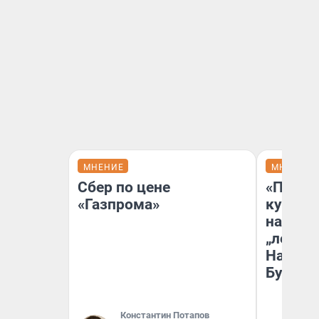
МНЕНИЕ
МНЕНИЕ
Сбер по цене
«Пласт
«Газпрома»
культу
назван
„ленинг
На сме
Бурлак
Константин Потапов