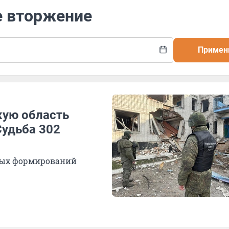
е вторжение
Примен
кую область
Судьба 302
ных формирований