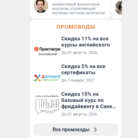
независимый финансовый
Се
аналитик, управляющий
Ав
крупным частным капиталом
ПРОМОКОДЫ
Скидка 11% на все
курсы английского
До 31 августа, 2026
Скидка 5% на все
сертификаты
До 1 января, 2027
Скидка 15% на
базовый курс по
фридайвингу в Санкт-
Петербурге
До 31 августа, 2026
Все промокоды