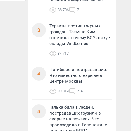
Манежа и «Музыка мира»
88 706
7
Теракты против мирных
3
граждан. Татьяна Ким
ответила, почему ВСУ атакует
склады Wildberries
84 717
Погибшие и пострадавшие.
4
Что известно о взрыве в
центре Москвы
83 019
216
Галька била в людей,
5
пострадавших грузили в
скорые на лежаках. Что
происходило в Геленджике
после атаки БПЛА