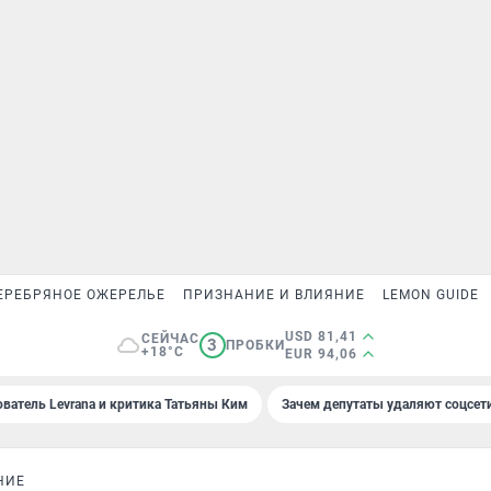
ЕРЕБРЯНОЕ ОЖЕРЕЛЬЕ
ПРИЗНАНИЕ И ВЛИЯНИЕ
LEMON GUIDE
USD 81,41
СЕЙЧАС
3
ПРОБКИ
+18°C
EUR 94,06
ователь Levrana и критика Татьяны Ким
Зачем депутаты удаляют соцсет
НИЕ