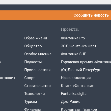
Сообщить новость
Проекты
Образ жизни
Фонтанка Pro
Общество
ЗСД Фонтанка Фест
Особое мнение
Фонтанка SUP
а
Подкасты
Городская премия «Фонтанк
Проиcшествия
(От)Личный Петербург
онтанки»
Спорт
Наша коллекция
Строительство
Книги «Фонтанки»
Технологии
Fontanka.digital
Туризм
Дом Радио
Финансы
Кронштадт: Главное