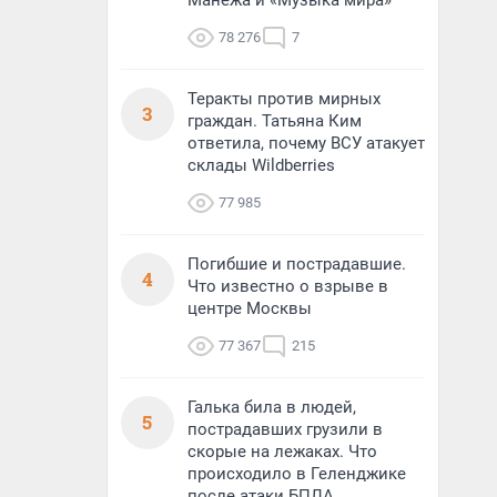
Манежа и «Музыка мира»
78 276
7
Теракты против мирных
3
граждан. Татьяна Ким
ответила, почему ВСУ атакует
склады Wildberries
77 985
Погибшие и пострадавшие.
4
Что известно о взрыве в
центре Москвы
77 367
215
Галька била в людей,
5
пострадавших грузили в
скорые на лежаках. Что
происходило в Геленджике
после атаки БПЛА