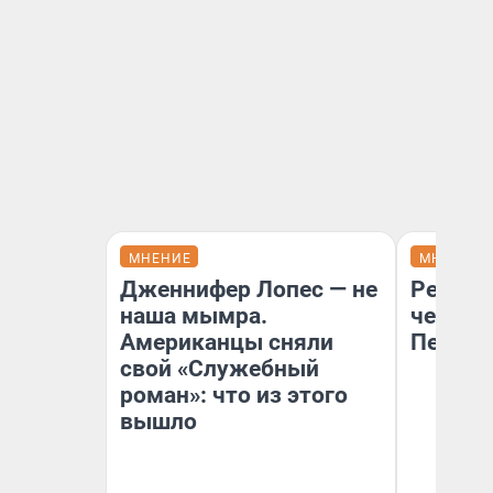
МНЕНИЕ
МНЕНИЕ
Дженнифер Лопес — не
Ремонт
наша мымра.
чему г
Американцы сняли
Петерб
свой «Служебный
роман»: что из этого
вышло