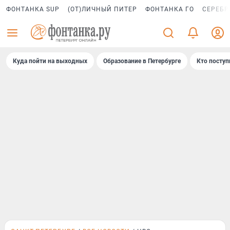
ФОНТАНКА SUP
(ОТ)ЛИЧНЫЙ ПИТЕР
ФОНТАНКА ГО
СЕРЕБР
Куда пойти на выходных
Образование в Петербурге
Кто поступ