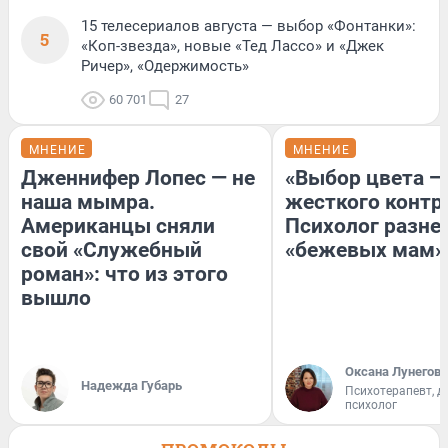
15 телесериалов августа — выбор «Фонтанки»:
5
«Коп-звезда», новые «Тед Лассо» и «Джек
Ричер», «Одержимость»
60 701
27
МНЕНИЕ
МНЕНИЕ
Дженнифер Лопес — не
«Выбор цвета —
наша мымра.
жесткого контр
Американцы сняли
Психолог разне
свой «Служебный
«бежевых мам»
роман»: что из этого
вышло
Оксана Лунегова
Надежда Губарь
Психотерапевт, д
психолог