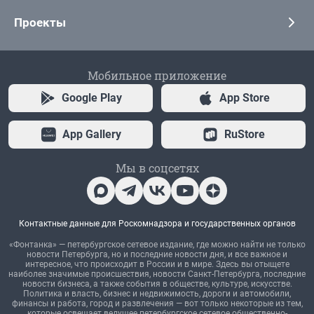
Проекты
Мобильное приложение
Google Play
App Store
App Gallery
RuStore
Мы в соцсетях
Контактные данные для Роскомнадзора и государственных органов
«Фонтанка» — петербургское сетевое издание, где можно найти не только
новости Петербурга, но и последние новости дня, и все важное и
интересное, что происходит в России и в мире. Здесь вы отыщете
наиболее значимые происшествия, новости Санкт-Петербурга, последние
новости бизнеса, а также события в обществе, культуре, искусстве.
Политика и власть, бизнес и недвижимость, дороги и автомобили,
финансы и работа, город и развлечения — вот только некоторые из тем,
которые освещает ведущее петербургское сетевое общественно-