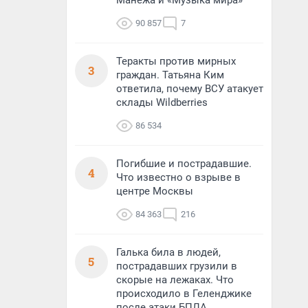
Манежа и «Музыка мира»
90 857
7
Теракты против мирных
3
граждан. Татьяна Ким
ответила, почему ВСУ атакует
склады Wildberries
86 534
Погибшие и пострадавшие.
4
Что известно о взрыве в
центре Москвы
84 363
216
Галька била в людей,
5
пострадавших грузили в
скорые на лежаках. Что
происходило в Геленджике
после атаки БПЛА