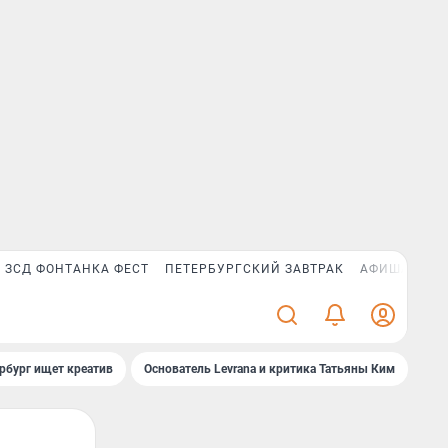
ЗСД ФОНТАНКА ФЕСТ
ПЕТЕРБУРГСКИЙ ЗАВТРАК
АФИША PLUS
рбург ищет креатив
Основатель Levrana и критика Татьяны Ким
Зач