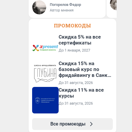
За
сл
Погорелов Федор
ко
Автор мнения
ко
ПРОМОКОДЫ
Скидка 5% на все
сертификаты
До 1 января, 2027
Скидка 15% на
базовый курс по
фридайвингу в Санкт-
Петербурге
До 31 августа, 2026
Скидка 11% на все
курсы
До 31 августа, 2026
Все промокоды