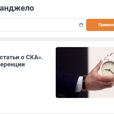
ианджело
Примен
статьи о СКА».
ференции