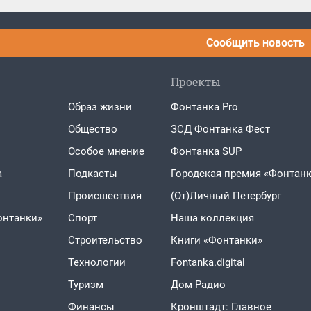
Сообщить новость
Проекты
Образ жизни
Фонтанка Pro
Общество
ЗСД Фонтанка Фест
Особое мнение
Фонтанка SUP
а
Подкасты
Городская премия «Фонтанк
Проиcшествия
(От)Личный Петербург
онтанки»
Спорт
Наша коллекция
Строительство
Книги «Фонтанки»
Технологии
Fontanka.digital
Туризм
Дом Радио
Финансы
Кронштадт: Главное