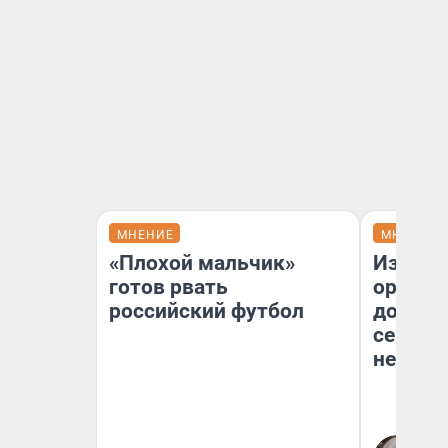
МНЕНИЕ
МНЕНИЕ
«Плохой мальчик»
Изъяти
готов рвать
оружие
российский футбол
довери
сейчас 
невоз
Ев