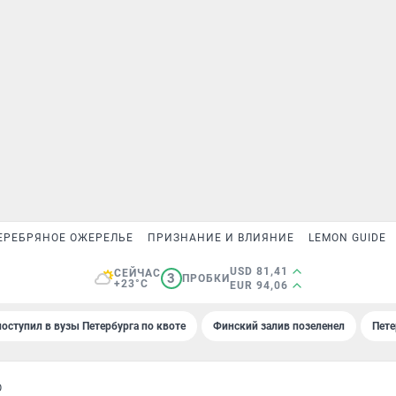
ЕРЕБРЯНОЕ ОЖЕРЕЛЬЕ
ПРИЗНАНИЕ И ВЛИЯНИЕ
LEMON GUIDE
USD 81,41
СЕЙЧАС
3
ПРОБКИ
+23°C
EUR 94,06
поступил в вузы Петербурга по квоте
Финский залив позеленел
Пете
О