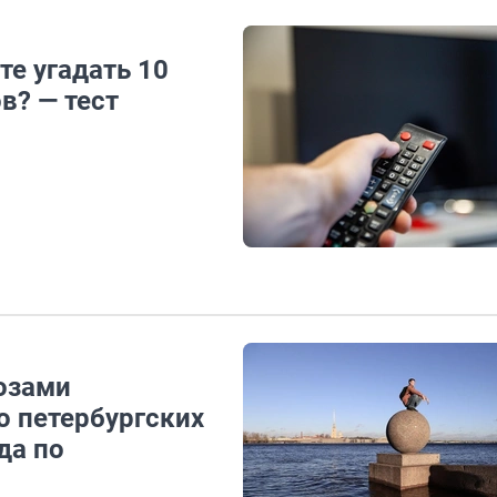
те угадать 10
в? — тест
розами
о петербургских
да по