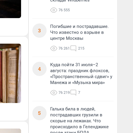
склады Wildberries
76 555
Погибшие и пострадавшие.
3
Что известно о взрыве в
центре Москвы
76 261
215
Куда пойти 31 июля–2
4
августа: праздник флоксов,
«Пространственный сдвиг» у
Манежа и «Музыка мира»
76 219
7
Галька била в людей,
5
пострадавших грузили в
скорые на лежаках. Что
происходило в Геленджике
после атаки БПЛА