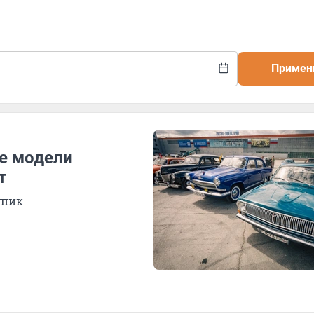
Примен
те модели
т
упик