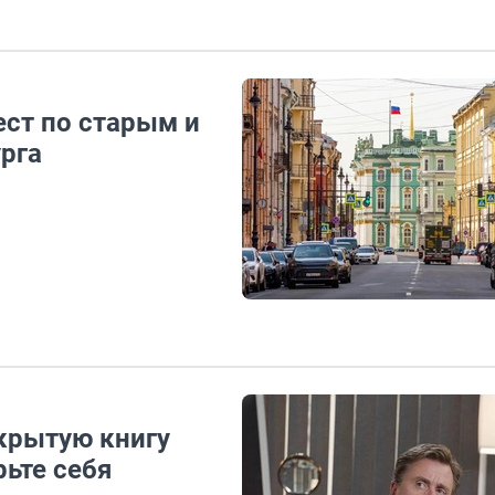
ест по старым и
рга
ткрытую книгу
рьте себя