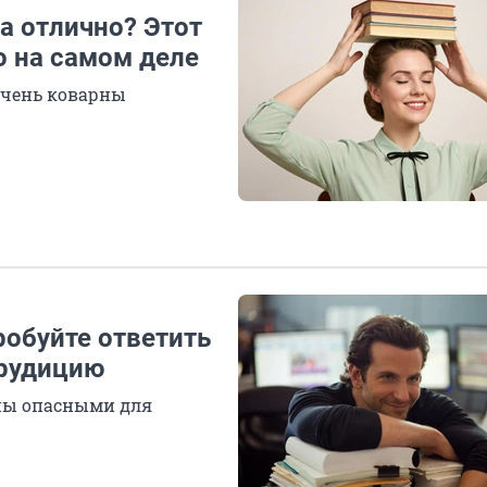
на отлично? Этот
о на самом деле
 очень коварны
робуйте ответить
эрудицию
ны опасными для