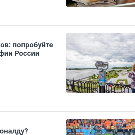
ов: попробуйте
афии России
Роналду?