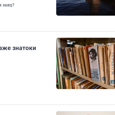
 заяц?
даже знатоки