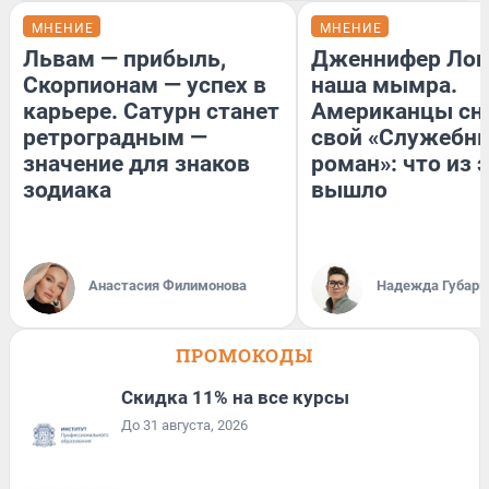
МНЕНИЕ
МНЕНИЕ
Львам — прибыль,
Дженнифер Лоп
Скорпионам — успех в
наша мымра.
карьере. Сатурн станет
Американцы сн
ретроградным —
свой «Служебн
значение для знаков
роман»: что из 
зодиака
вышло
Анастасия Филимонова
Надежда Губарь
ПРОМОКОДЫ
Скидка 11% на все курсы
До 31 августа, 2026