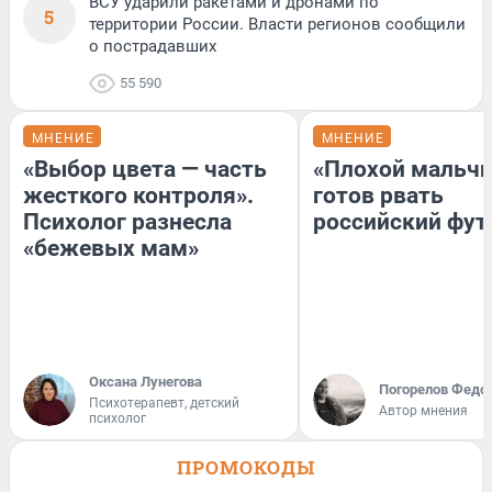
ВСУ ударили ракетами и дронами по
5
территории России. Власти регионов сообщили
о пострадавших
55 590
МНЕНИЕ
МНЕНИЕ
«Выбор цвета — часть
«Плохой мальчи
жесткого контроля».
готов рвать
Психолог разнесла
российский фут
«бежевых мам»
Оксана Лунегова
Погорелов Федо
Психотерапевт, детский
Автор мнения
психолог
ПРОМОКОДЫ