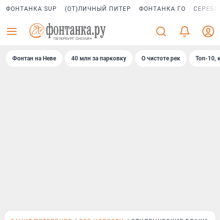
ФОНТАНКА SUP
(ОТ)ЛИЧНЫЙ ПИТЕР
ФОНТАНКА ГО
СЕРЕБР
Фонтан на Неве
40 млн за парковку
О чистоте рек
Топ-10, 