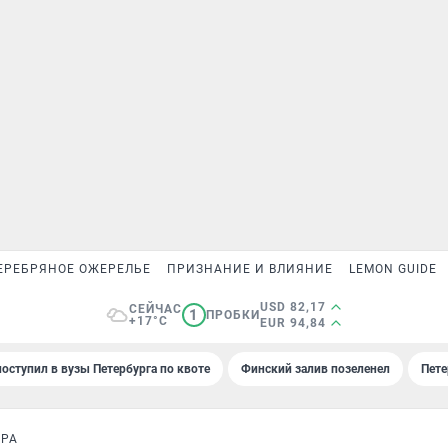
ЕРЕБРЯНОЕ ОЖЕРЕЛЬЕ
ПРИЗНАНИЕ И ВЛИЯНИЕ
LEMON GUIDE
USD 82,17
СЕЙЧАС
1
ПРОБКИ
+17°C
EUR 94,84
поступил в вузы Петербурга по квоте
Финский залив позеленел
Пете
ИРА