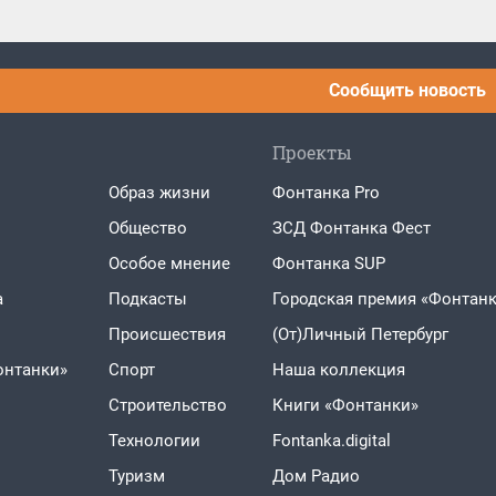
Сообщить новость
Проекты
Образ жизни
Фонтанка Pro
Общество
ЗСД Фонтанка Фест
Особое мнение
Фонтанка SUP
а
Подкасты
Городская премия «Фонтанк
Проиcшествия
(От)Личный Петербург
онтанки»
Спорт
Наша коллекция
Строительство
Книги «Фонтанки»
Технологии
Fontanka.digital
Туризм
Дом Радио