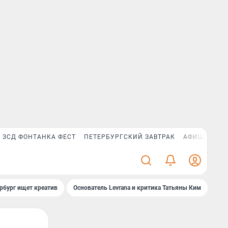
ЗСД ФОНТАНКА ФЕСТ
ПЕТЕРБУРГСКИЙ ЗАВТРАК
АФИША PLUS
рбург ищет креатив
Основатель Levrana и критика Татьяны Ким
Зач