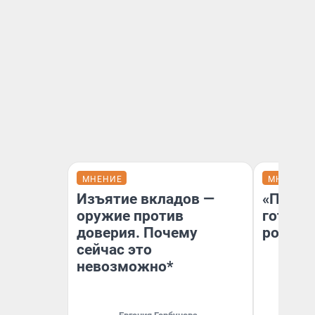
МНЕНИЕ
МНЕНИЕ
Изъятие вкладов —
«Плохо
оружие против
готов 
доверия. Почему
россий
сейчас это
невозможно*