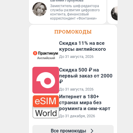
Евгения Горбунова
Заместитель шеф-редактора
службы развития цифрового
По
контента, финансовый
Ав
корреспондент «Фонтанки»
ПРОМОКОДЫ
Скидка 11% на все
курсы английского
До 31 августа, 2026
Скидка 500 ₽ на
первый заказ от 2000
₽
До 31 августа, 2026
Интернет в 180+
странах мира без
роуминга и сим-карт
До 31 декабря, 2026
Все промокоды