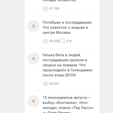
склады Wildberries
91 768
Погибшие и пострадавшие.
3
Что известно о взрыве в
центре Москвы
89 228
216
Галька била в людей,
4
пострадавших грузили в
скорые на лежаках. Что
происходило в Геленджике
после атаки БПЛА
83 367
15 телесериалов августа —
5
выбор «Фонтанки»: «Коп-
звезда», новые «Тед Лассо»
и «Джек Ричер»,