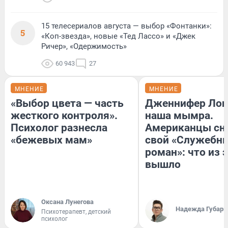
15 телесериалов августа — выбор «Фонтанки»:
5
«Коп-звезда», новые «Тед Лассо» и «Джек
Ричер», «Одержимость»
60 943
27
МНЕНИЕ
МНЕНИЕ
«Выбор цвета — часть
Дженнифер Лоп
жесткого контроля».
наша мымра.
Психолог разнесла
Американцы сн
«бежевых мам»
свой «Служебн
роман»: что из 
вышло
Оксана Лунегова
Надежда Губарь
Психотерапевт, детский
психолог