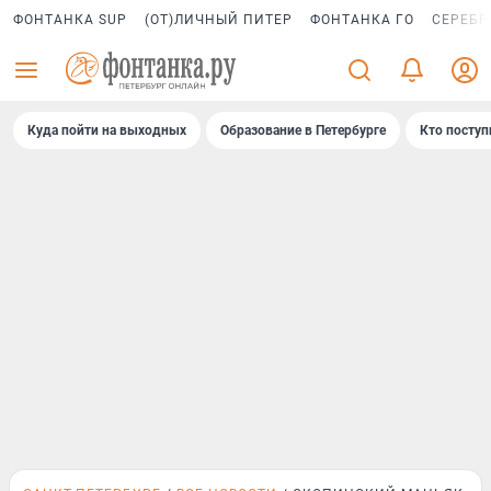
ФОНТАНКА SUP
(ОТ)ЛИЧНЫЙ ПИТЕР
ФОНТАНКА ГО
СЕРЕБР
Куда пойти на выходных
Образование в Петербурге
Кто поступ