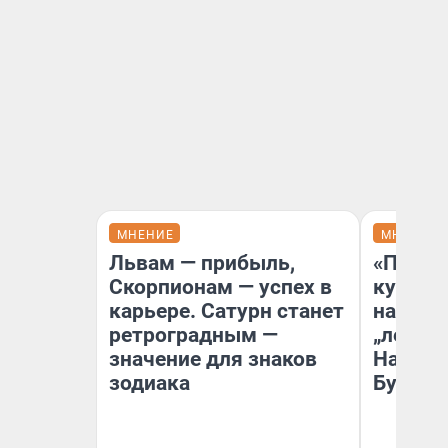
МНЕНИЕ
МНЕНИЕ
Львам — прибыль,
«Пласт
Скорпионам — успех в
культу
карьере. Сатурн станет
назван
ретроградным —
„ленинг
значение для знаков
На сме
зодиака
Бурлак