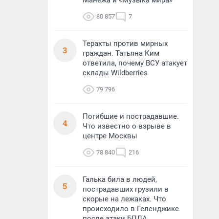
Манежа и «Музыка мира»
80 857
7
Теракты против мирных
3
граждан. Татьяна Ким
ответила, почему ВСУ атакует
склады Wildberries
79 796
Погибшие и пострадавшие.
4
Что известно о взрыве в
центре Москвы
78 840
216
Галька била в людей,
5
пострадавших грузили в
скорые на лежаках. Что
происходило в Геленджике
после атаки БПЛА