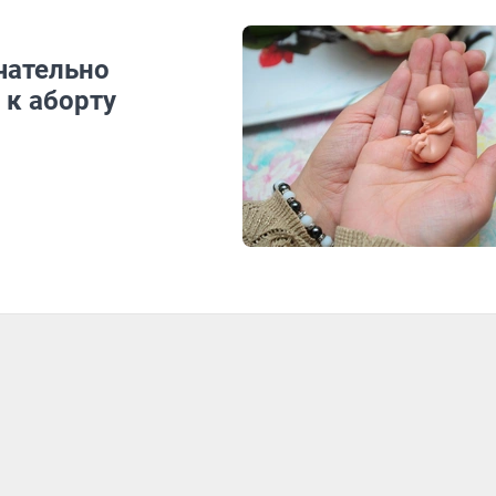
чательно
 к аборту