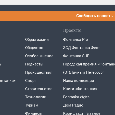
Сообщить новость
Проекты
Образ жизни
Фонтанка Pro
Общество
ЗСД Фонтанка Фест
Особое мнение
Фонтанка SUP
а
Подкасты
Городская премия «Фонтанк
Проиcшествия
(От)Личный Петербург
онтанки»
Спорт
Наша коллекция
Строительство
Книги «Фонтанки»
Технологии
Fontanka.digital
Туризм
Дом Радио
Финансы
Кронштадт: Главное