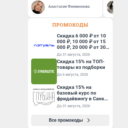
Се
Анастасия Филимонова
Ав
ПРОМОКОДЫ
Скидка 6 000 ₽ от 10
000 ₽, 10 000 ₽ от 15
000 ₽, 20 000 ₽ от 30
000 ₽ и 35 000 ₽ от 50
До 31 августа, 2026
000 ₽ на первый и все
Скидка 15% на ТОП-
повторные заказы по
товары из подборки
промокоду НАБЕРИ
До 6 августа, 2026
Скидка 15% на
базовый курс по
фридайвингу в Санкт-
Петербурге
До 31 августа, 2026
Все промокоды