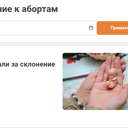
ние к абортам
Примен
ли за склонение