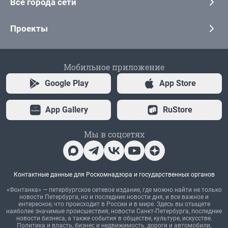
Все города сети
Проекты
Мобильное приложение
Google Play
App Store
App Gallery
RuStore
Мы в соцсетях
Контактные данные для Роскомнадзора и государственных органов
«Фонтанка» — петербургское сетевое издание, где можно найти не только
новости Петербурга, но и последние новости дня, и все важное и
интересное, что происходит в России и в мире. Здесь вы отыщете
наиболее значимые происшествия, новости Санкт-Петербурга, последние
новости бизнеса, а также события в обществе, культуре, искусстве.
Политика и власть, бизнес и недвижимость, дороги и автомобили,