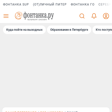
ФОНТАНКА SUP
(ОТ)ЛИЧНЫЙ ПИТЕР
ФОНТАНКА ГО
СЕРЕБР
Куда пойти на выходных
Образование в Петербурге
Кто поступ