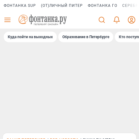
ФОНТАНКА SUP
(ОТ)ЛИЧНЫЙ ПИТЕР
ФОНТАНКА ГО
СЕРЕБР
Куда пойти на выходных
Образование в Петербурге
Кто поступ