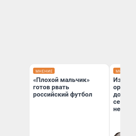
МНЕНИЕ
МНЕНИЕ
«Плохой мальчик»
Изъяти
готов рвать
оружие
российский футбол
довери
сейчас 
невоз
Ев