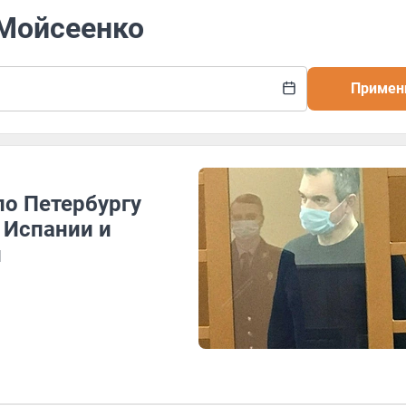
 Мойсеенко
Примен
по Петербургу
 Испании и
и