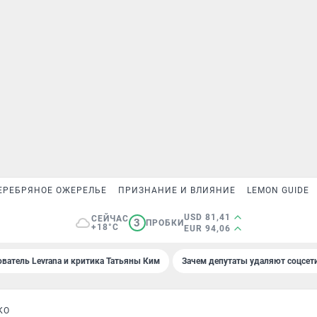
ЕРЕБРЯНОЕ ОЖЕРЕЛЬЕ
ПРИЗНАНИЕ И ВЛИЯНИЕ
LEMON GUIDE
USD 81,41
СЕЙЧАС
3
ПРОБКИ
+18°C
EUR 94,06
ователь Levrana и критика Татьяны Ким
Зачем депутаты удаляют соцсет
КО