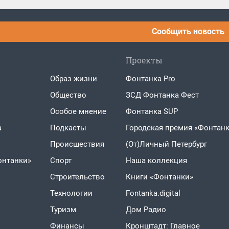
Сообщить новость
Проекты
Образ жизни
Фонтанка Pro
Общество
ЗСД Фонтанка Фест
Особое мнение
Фонтанка SUP
а
Подкасты
Городская премия «Фонтанк
Проиcшествия
(От)Личный Петербург
онтанки»
Спорт
Наша коллекция
Строительство
Книги «Фонтанки»
Технологии
Fontanka.digital
Туризм
Дом Радио
Финансы
Кронштадт: Главное