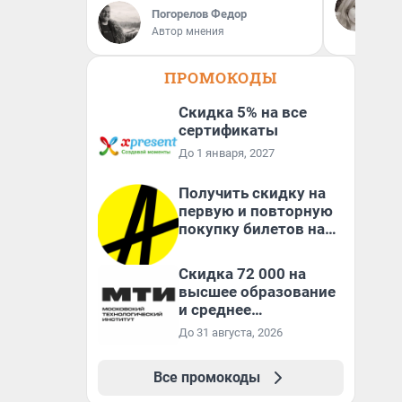
За
сл
Погорелов Федор
ко
Автор мнения
ко
ПРОМОКОДЫ
Скидка 5% на все
сертификаты
До 1 января, 2027
Получить скидку на
первую и повторную
покупку билетов на
Яндекс Афише
Скидка 72 000 на
высшее образование
и среднее
специальное
До 31 августа, 2026
образование в
первый год обучения
Все промокоды