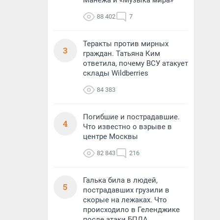
Манежа и «Музыка мира»
88 402
7
Теракты против мирных
3
граждан. Татьяна Ким
ответила, почему ВСУ атакует
склады Wildberries
84 383
Погибшие и пострадавшие.
4
Что известно о взрыве в
центре Москвы
82 843
216
Галька била в людей,
5
пострадавших грузили в
скорые на лежаках. Что
происходило в Геленджике
после атаки БПЛА