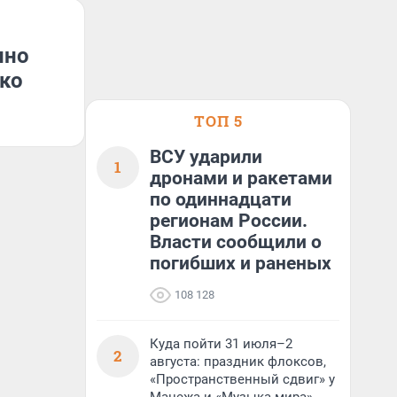
нно
ко
ТОП 5
ВСУ ударили
1
дронами и ракетами
по одиннадцати
регионам России.
Власти сообщили о
погибших и раненых
108 128
Куда пойти 31 июля–2
2
августа: праздник флоксов,
«Пространственный сдвиг» у