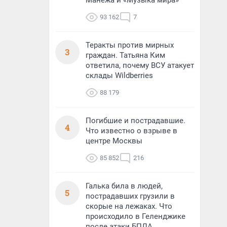
Манежа и «Музыка мира»
93 162
7
Теракты против мирных
3
граждан. Татьяна Ким
ответила, почему ВСУ атакует
склады Wildberries
88 179
Погибшие и пострадавшие.
4
Что известно о взрыве в
центре Москвы
85 852
216
Галька била в людей,
5
пострадавших грузили в
скорые на лежаках. Что
происходило в Геленджике
после атаки БПЛА