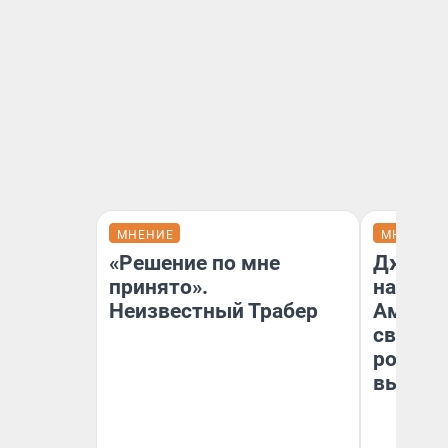
МНЕНИЕ
МНЕНИЕ
«Решение по мне
Дженни
принято».
наша м
Неизвестный Трабер
Америк
свой «
роман»:
вышло