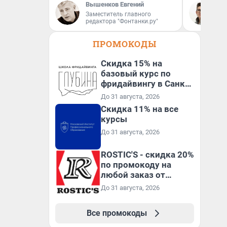
Вышенков Евгений
На
Заместитель главного
редактора "Фонтанки.ру"
ПРОМОКОДЫ
Скидка 15% на
базовый курс по
фридайвингу в Санкт-
Петербурге
До 31 августа, 2026
Скидка 11% на все
курсы
До 31 августа, 2026
ROSTIC'S - скидка 20%
по промокоду на
любой заказ от
3199₽!
До 31 августа, 2026
Все промокоды