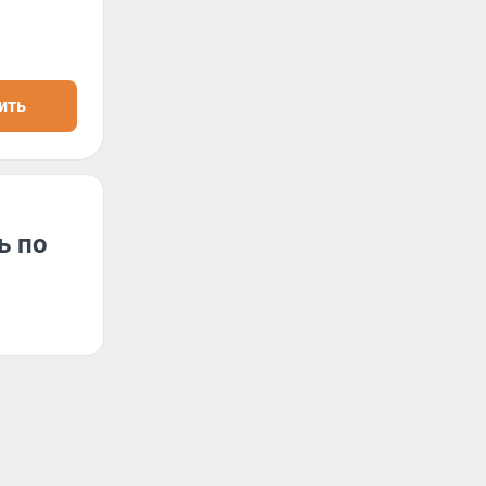
ить
ь по