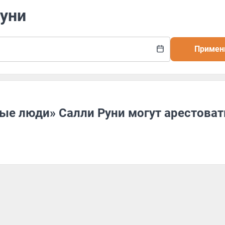
Руни
Примен
ые люди» Салли Руни могут арестоват