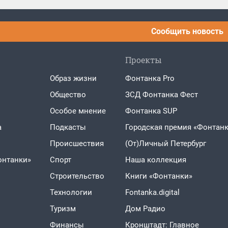
Сообщить новость
Проекты
Образ жизни
Фонтанка Pro
Общество
ЗСД Фонтанка Фест
Особое мнение
Фонтанка SUP
а
Подкасты
Городская премия «Фонтанк
Проиcшествия
(От)Личный Петербург
онтанки»
Спорт
Наша коллекция
Строительство
Книги «Фонтанки»
Технологии
Fontanka.digital
Туризм
Дом Радио
Финансы
Кронштадт: Главное