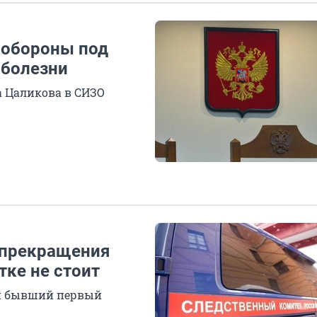
 обороны под
 болезни
а Цаликова в СИЗО
 прекращения
тке не стоит
 и бывший первый