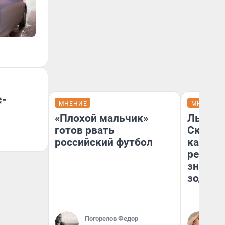
с-
МНЕНИЕ
МНЕНИЕ
«Плохой мальчик»
Львам 
готов рвать
Скорпи
российский футбол
карьере
ретрог
значен
зодиак
Погорелов Федор
Ан