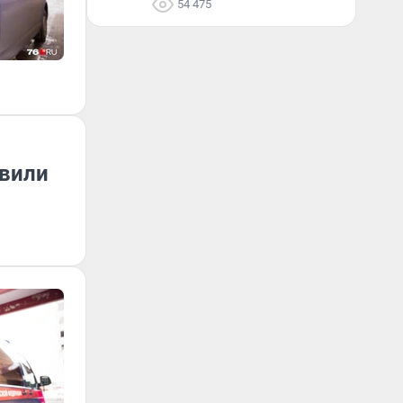
54 475
авили