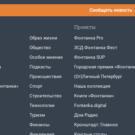
Сообщить новость
Проекты
Образ жизни
Фонтанка Pro
Общество
ЗСД Фонтанка Фест
Особое мнение
Фонтанка SUP
а
Подкасты
Городская премия «Фонтанк
Проиcшествия
(От)Личный Петербург
онтанки»
Спорт
Наша коллекция
Строительство
Книги «Фонтанки»
Технологии
Fontanka.digital
Туризм
Дом Радио
Финансы
Кронштадт: Главное
Финляндия
Круглые столы