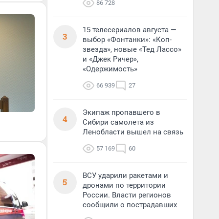
86 728
15 телесериалов августа —
3
выбор «Фонтанки»: «Коп-
звезда», новые «Тед Лассо»
и «Джек Ричер»,
«Одержимость»
66 939
27
Экипаж пропавшего в
4
Сибири самолета из
Ленобласти вышел на связь
57 169
60
ВСУ ударили ракетами и
5
дронами по территории
России. Власти регионов
сообщили о пострадавших