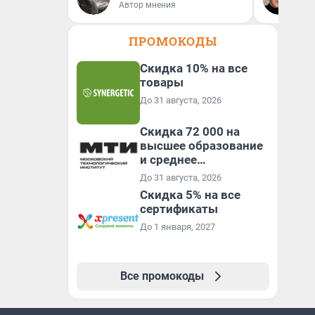
Автор мнения
ПРОМОКОДЫ
Скидка 10% на все
товары
До 31 августа, 2026
Скидка 72 000 на
высшее образование
и среднее
специальное
До 31 августа, 2026
образование в
Скидка 5% на все
первый год обучения
сертификаты
До 1 января, 2027
Все промокоды