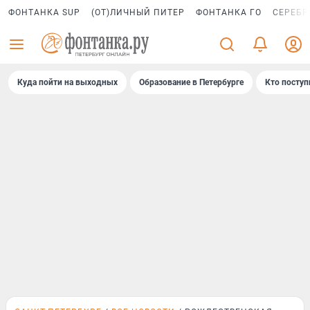
ФОНТАНКА SUP
(ОТ)ЛИЧНЫЙ ПИТЕР
ФОНТАНКА ГО
СЕРЕБР
Куда пойти на выходных
Образование в Петербурге
Кто поступ