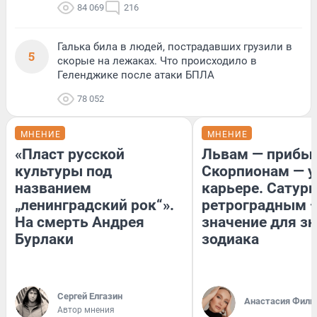
84 069
216
Галька била в людей, пострадавших грузили в
5
скорые на лежаках. Что происходило в
Геленджике после атаки БПЛА
78 052
МНЕНИЕ
МНЕНИЕ
«Пласт русской
Львам — прибыл
культуры под
Скорпионам — у
названием
карьере. Сатурн
„ленинградский рок“».
ретроградным 
На смерть Андрея
значение для з
Бурлаки
зодиака
Сергей Елгазин
Анастасия Фили
Автор мнения