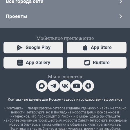
Все города сети
Проекты
Мобильное приложение
Google Play
App Store
App Gallery
RuStore
Мы в соцсетях
Контактные данные для Роскомнадзора и государственных органов
«Фонтанка» — петербургское сетевое издание, где можно найти не только
новости Петербурга, но и последние новости дня, и все важное и
интересное, что происходит в России и в мире. Здесь вы отыщете
наиболее значимые происшествия, новости Санкт-Петербурга, последние
новости бизнеса, а также события в обществе, культуре, искусстве.
Политика и власть, бизнес и недвижимость, дороги и автомобили,