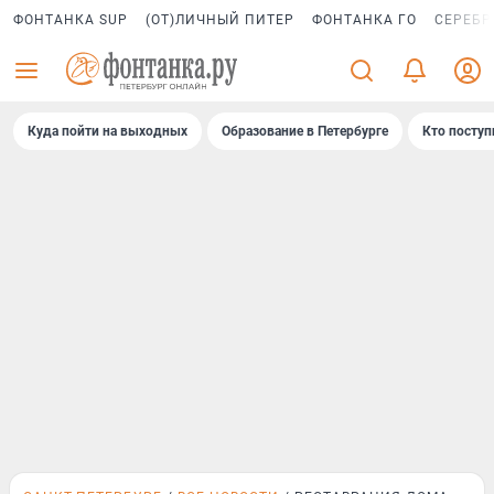
ФОНТАНКА SUP
(ОТ)ЛИЧНЫЙ ПИТЕР
ФОНТАНКА ГО
СЕРЕБР
Куда пойти на выходных
Образование в Петербурге
Кто поступ