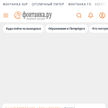
ФОНТАНКА SUP
(ОТ)ЛИЧНЫЙ ПИТЕР
ФОНТАНКА ГО
СЕРЕБР
Куда пойти на выходных
Образование в Петербурге
Кто поступ