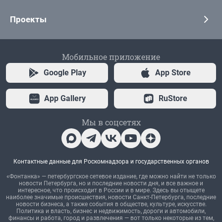
Проекты
Мобильное приложение
Google Play
App Store
App Gallery
RuStore
Мы в соцсетях
Контактные данные для Роскомнадзора и государственных органов
«Фонтанка» — петербургское сетевое издание, где можно найти не только
новости Петербурга, но и последние новости дня, и все важное и
интересное, что происходит в России и в мире. Здесь вы отыщете
наиболее значимые происшествия, новости Санкт-Петербурга, последние
новости бизнеса, а также события в обществе, культуре, искусстве.
Политика и власть, бизнес и недвижимость, дороги и автомобили,
финансы и работа, город и развлечения — вот только некоторые из тем,