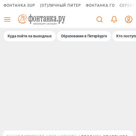
ФОНТАНКА SUP
(ОТ)ЛИЧНЫЙ ПИТЕР
ФОНТАНКА ГО
СЕРЕБР
Куда пойти на выходных
Образование в Петербурге
Кто поступ