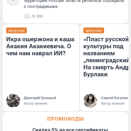
территории России. Власти регионов сообщили
о пострадавших
51 893
МНЕНИЕ
МНЕНИЕ
Икра ошержона и каша
«Пласт русской
Акакия Акакиевича. О
культуры под
чем нам наврал ИИ?
названием
„ленинградский 
На смерть Андр
Бурлаки
Дмитрий Грозный
Сергей Елгазин
Автор мнения
Автор мнения
ПРОМОКОДЫ
Скидка 5% на все сертификаты