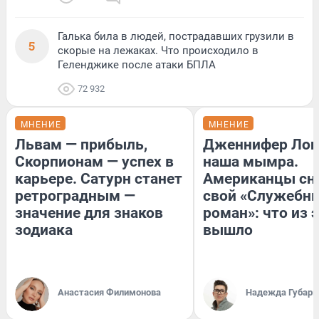
Галька била в людей, пострадавших грузили в
5
скорые на лежаках. Что происходило в
Геленджике после атаки БПЛА
72 932
МНЕНИЕ
МНЕНИЕ
Львам — прибыль,
Дженнифер Лоп
Скорпионам — успех в
наша мымра.
карьере. Сатурн станет
Американцы сн
ретроградным —
свой «Служебн
значение для знаков
роман»: что из 
зодиака
вышло
Анастасия Филимонова
Надежда Губарь