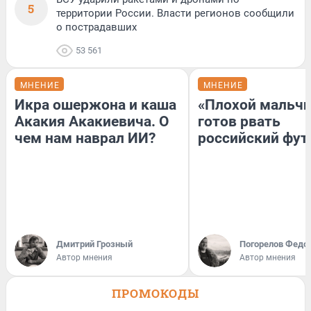
5
территории России. Власти регионов сообщили
о пострадавших
53 561
МНЕНИЕ
МНЕНИЕ
Икра ошержона и каша
«Плохой мальчи
Акакия Акакиевича. О
готов рвать
чем нам наврал ИИ?
российский фут
Дмитрий Грозный
Погорелов Федо
Автор мнения
Автор мнения
ПРОМОКОДЫ