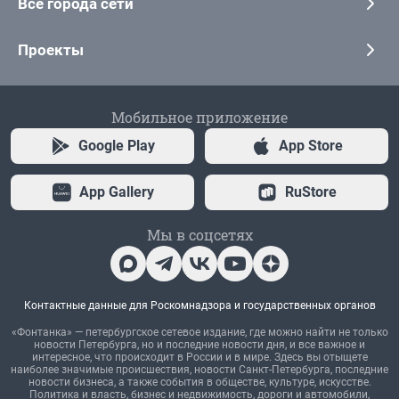
Все города сети
Проекты
Мобильное приложение
Google Play
App Store
App Gallery
RuStore
Мы в соцсетях
Контактные данные для Роскомнадзора и государственных органов
«Фонтанка» — петербургское сетевое издание, где можно найти не только
новости Петербурга, но и последние новости дня, и все важное и
интересное, что происходит в России и в мире. Здесь вы отыщете
наиболее значимые происшествия, новости Санкт-Петербурга, последние
новости бизнеса, а также события в обществе, культуре, искусстве.
Политика и власть, бизнес и недвижимость, дороги и автомобили,