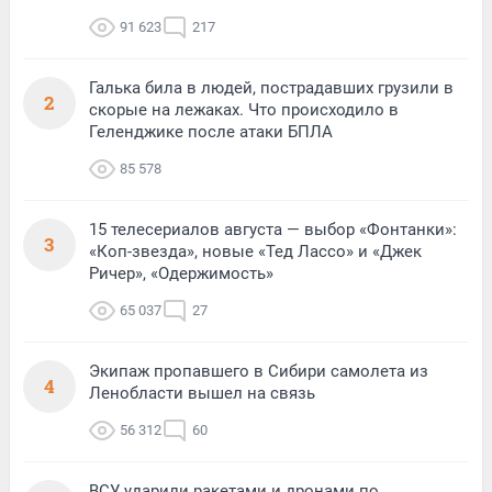
91 623
217
Галька била в людей, пострадавших грузили в
2
скорые на лежаках. Что происходило в
Геленджике после атаки БПЛА
85 578
15 телесериалов августа — выбор «Фонтанки»:
3
«Коп-звезда», новые «Тед Лассо» и «Джек
Ричер», «Одержимость»
65 037
27
Экипаж пропавшего в Сибири самолета из
4
Ленобласти вышел на связь
56 312
60
ВСУ ударили ракетами и дронами по