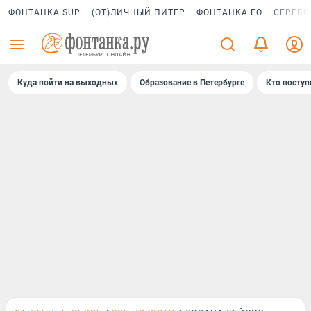
ФОНТАНКА SUP
(ОТ)ЛИЧНЫЙ ПИТЕР
ФОНТАНКА ГО
СЕРЕБР
Куда пойти на выходных
Образование в Петербурге
Кто поступ