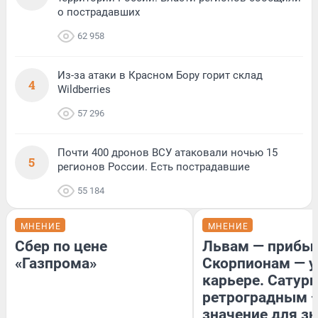
о пострадавших
62 958
Из-за атаки в Красном Бору горит склад
4
Wildberries
57 296
Почти 400 дронов ВСУ атаковали ночью 15
5
регионов России. Есть пострадавшие
55 184
МНЕНИЕ
МНЕНИЕ
Сбер по цене
Львам — прибыл
«Газпрома»
Скорпионам — у
карьере. Сатурн
ретроградным 
значение для з