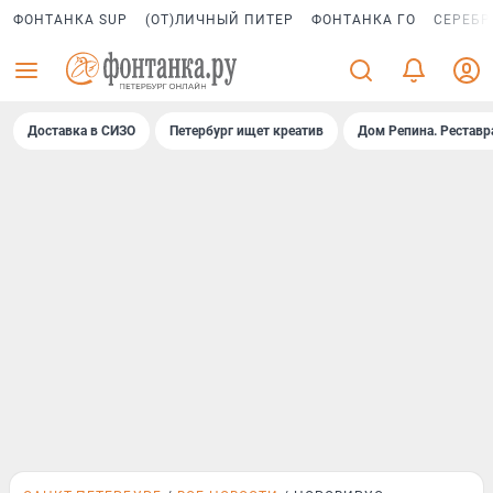
ФОНТАНКА SUP
(ОТ)ЛИЧНЫЙ ПИТЕР
ФОНТАНКА ГО
СЕРЕБР
Доставка в СИЗО
Петербург ищет креатив
Дом Репина. Реставр