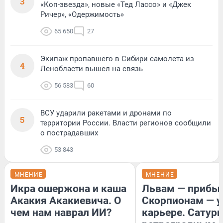
3
«Коп-звезда», новые «Тед Лассо» и «Джек
Ричер», «Одержимость»
65 650
27
Экипаж пропавшего в Сибири самолета из
4
Ленобласти вышел на связь
56 583
60
ВСУ ударили ракетами и дронами по
5
территории России. Власти регионов сообщили
о пострадавших
53 843
МНЕНИЕ
МНЕНИЕ
Икра ошержона и каша
Львам — прибыл
Акакия Акакиевича. О
Скорпионам — у
чем нам наврал ИИ?
карьере. Сатурн