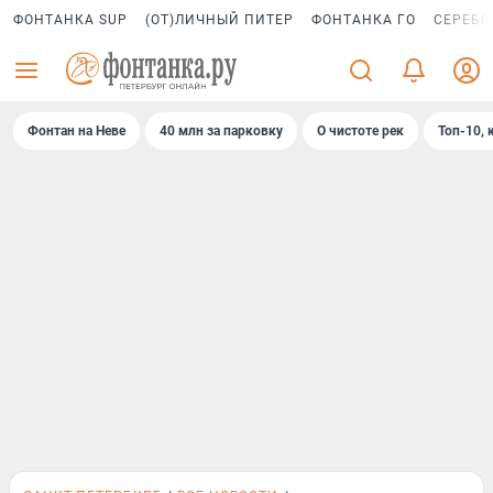
ФОНТАНКА SUP
(ОТ)ЛИЧНЫЙ ПИТЕР
ФОНТАНКА ГО
СЕРЕБР
Фонтан на Неве
40 млн за парковку
О чистоте рек
Топ-10, 