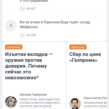
о пострадавших
58 937
Из-за атаки в Красном Бору горит склад
5
Wildberries
53 228
МНЕНИЕ
МНЕНИЕ
Изъятие вкладов —
Сбер по цене
оружие против
«Газпрома»
доверия. Почему
сейчас это
невозможно*
Евгения Горбунова
Константин Пот
Заместитель шеф-редактора
службы развития цифрового
независимый фи
контента, финансовый
аналитик, управ