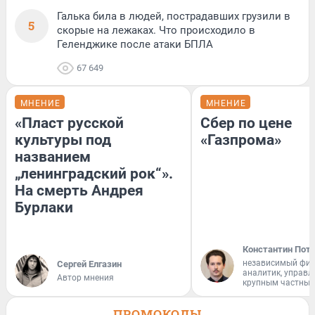
Галька била в людей, пострадавших грузили в
5
скорые на лежаках. Что происходило в
Геленджике после атаки БПЛА
67 649
МНЕНИЕ
МНЕНИЕ
«Пласт русской
Сбер по цене
культуры под
«Газпрома»
названием
„ленинградский рок“».
На смерть Андрея
Бурлаки
Константин Пот
независимый фи
Сергей Елгазин
аналитик, управ
Автор мнения
крупным частным
ПРОМОКОДЫ