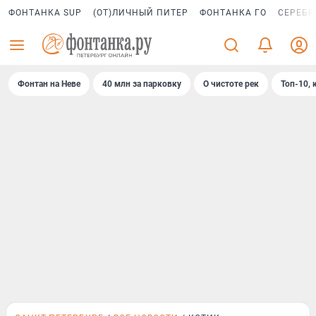
ФОНТАНКА SUP
(ОТ)ЛИЧНЫЙ ПИТЕР
ФОНТАНКА ГО
СЕРЕБР
Фонтан на Неве
40 млн за парковку
О чистоте рек
Топ-10, 