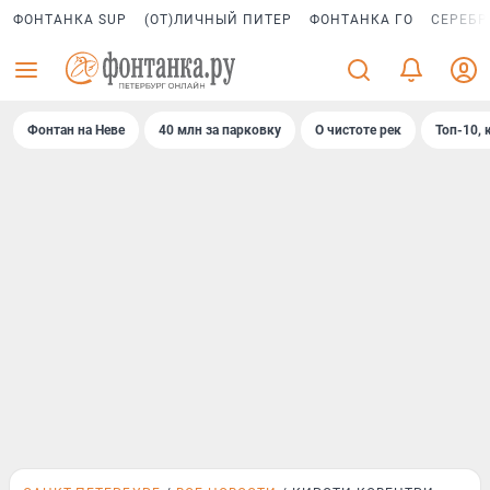
ФОНТАНКА SUP
(ОТ)ЛИЧНЫЙ ПИТЕР
ФОНТАНКА ГО
СЕРЕБР
Фонтан на Неве
40 млн за парковку
О чистоте рек
Топ-10, 