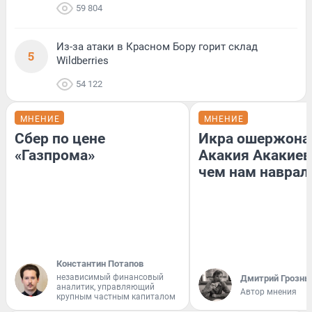
59 804
Из-за атаки в Красном Бору горит склад
5
Wildberries
54 122
МНЕНИЕ
МНЕНИЕ
Сбер по цене
Икра ошержона
«Газпрома»
Акакия Акакиев
чем нам наврал
Константин Потапов
независимый финансовый
Дмитрий Грозны
аналитик, управляющий
Автор мнения
крупным частным капиталом