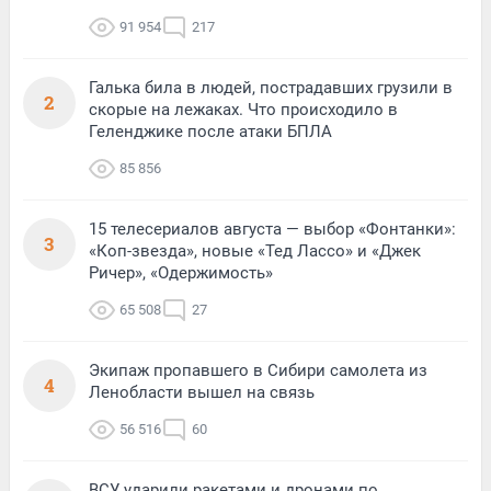
91 954
217
Галька била в людей, пострадавших грузили в
2
скорые на лежаках. Что происходило в
Геленджике после атаки БПЛА
85 856
15 телесериалов августа — выбор «Фонтанки»:
3
«Коп-звезда», новые «Тед Лассо» и «Джек
Ричер», «Одержимость»
65 508
27
Экипаж пропавшего в Сибири самолета из
4
Ленобласти вышел на связь
56 516
60
ВСУ ударили ракетами и дронами по