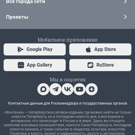
Все города сети
Проекты
Мобильное приложение
Google Play
App Store
App Gallery
RuStore
Мы в соцсетях
Контактные данные для Роскомнадзора и государственных органов
«Фонтанка» — петербургское сетевое издание, где можно найти не только
новости Петербурга, но и последние новости дня, и все важное и
интересное, что происходит в России и в мире. Здесь вы отыщете
наиболее значимые происшествия, новости Санкт-Петербурга, последние
новости бизнеса, а также события в обществе, культуре, искусстве.
Политика и власть, бизнес и недвижимость, дороги и автомобили,