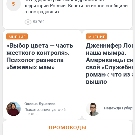
5
территории России. Власти регионов сообщили
о пострадавших
53 782
МНЕНИЕ
МНЕНИЕ
«Выбор цвета — часть
Дженнифер Лоп
жесткого контроля».
наша мымра.
Психолог разнесла
Американцы сн
«бежевых мам»
свой «Служебн
роман»: что из 
вышло
Оксана Лунегова
Надежда Губарь
Психотерапевт, детский
психолог
ПРОМОКОДЫ