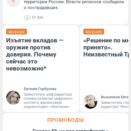
территории России. Власти регионов сообщили
о пострадавших
57 430
МНЕНИЕ
МНЕНИЕ
Изъятие вкладов —
«Решение по мн
оружие против
принято».
доверия. Почему
Неизвестный Тр
сейчас это
невозможно*
Евгения Горбунова
Заместитель шеф-редактора
Вышенков Евген
службы развития цифрового
контента, финансовый
Заместитель гла
корреспондент «Фонтанки»
редактора "Фонта
ПРОМОКОДЫ
Скидка 5% на все сертификаты