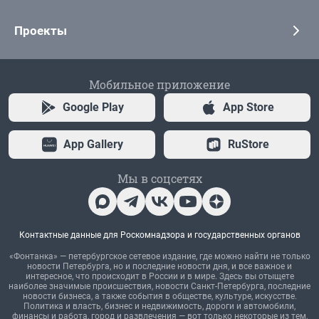
Проекты
Мобильное приложение
Google Play
App Store
App Gallery
RuStore
Мы в соцсетях
Контактные данные для Роскомнадзора и государственных органов
«Фонтанка» — петербургское сетевое издание, где можно найти не только
новости Петербурга, но и последние новости дня, и все важное и
интересное, что происходит в России и в мире. Здесь вы отыщете
наиболее значимые происшествия, новости Санкт-Петербурга, последние
новости бизнеса, а также события в обществе, культуре, искусстве.
Политика и власть, бизнес и недвижимость, дороги и автомобили,
финансы и работа, город и развлечения — вот только некоторые из тем,