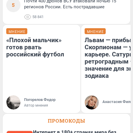
Почти 400 дронов ВСУ атаковали ночью 15
5
регионов России. Есть пострадавшие
58 841
МНЕНИЕ
МНЕНИЕ
«Плохой мальчик»
Львам — прибыл
готов рвать
Скорпионам — у
российский футбол
карьере. Сатурн
ретроградным 
значение для з
зодиака
Погорелов Федор
Анастасия Фили
Автор мнения
ПРОМОКОДЫ
Интернет в 180+ странах мира без