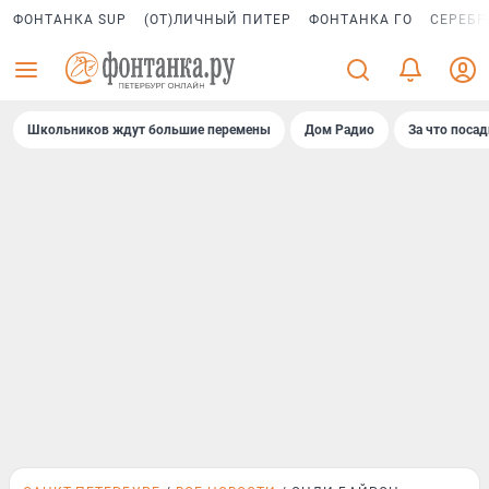
ФОНТАНКА SUP
(ОТ)ЛИЧНЫЙ ПИТЕР
ФОНТАНКА ГО
СЕРЕБР
Школьников ждут большие перемены
Дом Радио
За что поса