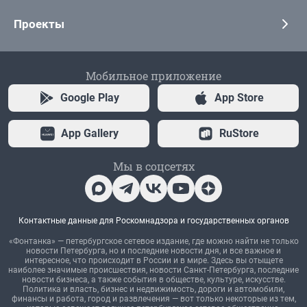
Проекты
Мобильное приложение
Google Play
App Store
App Gallery
RuStore
Мы в соцсетях
Контактные данные для Роскомнадзора и государственных органов
«Фонтанка» — петербургское сетевое издание, где можно найти не только
новости Петербурга, но и последние новости дня, и все важное и
интересное, что происходит в России и в мире. Здесь вы отыщете
наиболее значимые происшествия, новости Санкт-Петербурга, последние
новости бизнеса, а также события в обществе, культуре, искусстве.
Политика и власть, бизнес и недвижимость, дороги и автомобили,
финансы и работа, город и развлечения — вот только некоторые из тем,