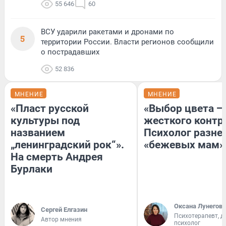
55 646
60
ВСУ ударили ракетами и дронами по
5
территории России. Власти регионов сообщили
о пострадавших
52 836
МНЕНИЕ
МНЕНИЕ
«Пласт русской
«Выбор цвета —
культуры под
жесткого контр
названием
Психолог разне
„ленинградский рок“».
«бежевых мам»
На смерть Андрея
Бурлаки
Оксана Лунегова
Сергей Елгазин
Психотерапевт, д
Автор мнения
психолог